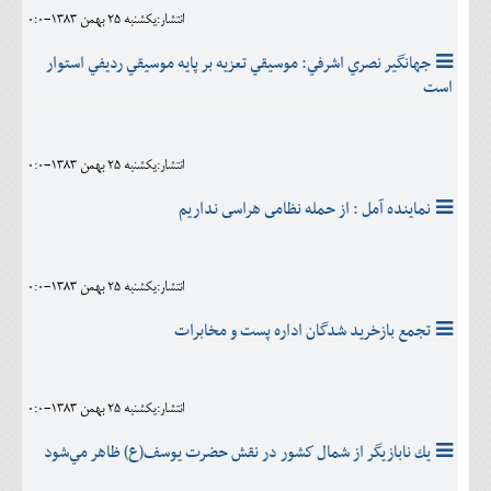
انتشار:يکشنبه 25 بهمن 1383-0:0
جهانگير نصري اشرفي: موسيقي تعزيه بر پايه موسيقي رديفي استوار
است
انتشار:يکشنبه 25 بهمن 1383-0:0
نماينده آمل : از حمله نظامى هراسى نداريم
انتشار:يکشنبه 25 بهمن 1383-0:0
تجمع بازخريد شدگان اداره پست و مخابرات
انتشار:يکشنبه 25 بهمن 1383-0:0
يك نابازيگر از شمال كشور در نقش حضرت يوسف(ع) ظاهر مي‌شود