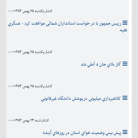
انتشار:يکشنبه 25 بهمن 1383-0:0
رییس جمهور با در خواست استانداران شمالی موافقت کرد - عسگري
فقيه
انتشار:يکشنبه 25 بهمن 1383-0:0
گاز بلاي جان 4 آملي شد
انتشار:يکشنبه 25 بهمن 1383-0:0
كلاهبرداري ميليوني درپوشش دانشگاه غيرقانوني
انتشار:شنبه 24 بهمن 1383-0:0
پيش بيني وضعيت هواي استان در روزهاي آينده