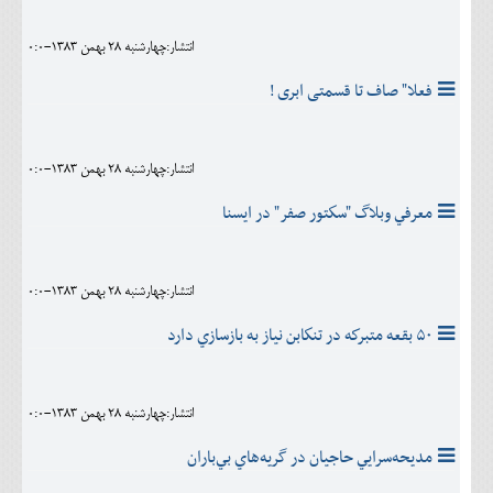
انتشار:چهارشنبه 28 بهمن 1383-0:0
فعلا" صاف تا قسمتی ابری !
انتشار:چهارشنبه 28 بهمن 1383-0:0
معرفي وبلاگ "سكتور صفر" در ايسنا
انتشار:چهارشنبه 28 بهمن 1383-0:0
‪ ۵۰‬بقعه متبركه در تنكابن نياز به بازسازي دارد
انتشار:چهارشنبه 28 بهمن 1383-0:0
مديحه‌سرايي حاجيان در گريه‌هاي بي‌باران