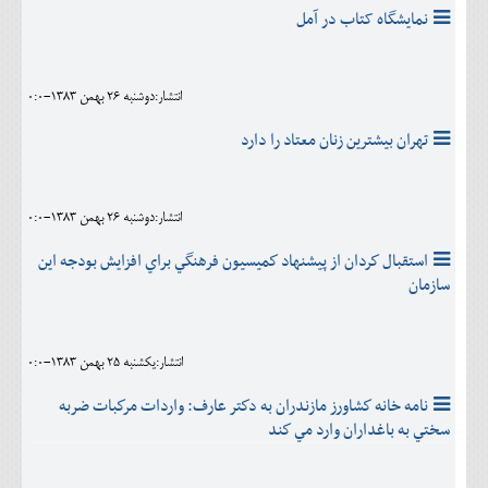
نمايشگاه کتاب در آمل
انتشار:دوشنبه 26 بهمن 1383-0:0
تهران‌ بيشترين‌ زنان‌ معتاد را دارد
انتشار:دوشنبه 26 بهمن 1383-0:0
استقبال كردان از پيشنهاد كميسيون فرهنگي براي افزايش بودجه اين
سازمان
انتشار:يکشنبه 25 بهمن 1383-0:0
نامه خانه كشاورز مازندران به دكتر عارف: واردات مركبات ضربه
سختي به باغداران وارد مي كند