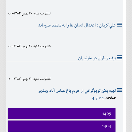
انتشار:سه شنبه 20 بهمن 1383-0:0
علي كردان : اعتدال انسان ها را به مقصد مىرساند
انتشار:سه شنبه 20 بهمن 1383-0:0
برف و باران در مازندران
انتشار:سه شنبه 20 بهمن 1383-0:0
تهيه پلان تو‌پوگرافي از حريم باغ عباس آباد بهشهر
صفحه:
4
3
2
1
1405
فروردين
1404
ارديبهشت