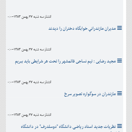
انتشار:سه شنبه 27 بهمن 1383-0:0
مديران مازندراني خوابگاه دختران را ديدند
انتشار:سه شنبه 27 بهمن 1383-0:0
مجيد رضايى : تيم نساجى قائمشهر را تحت هر شرايطى بايد ببريم
انتشار:سه شنبه 27 بهمن 1383-0:0
مازندران در سوگواره تصوير سرخ
انتشار:سه شنبه 27 بهمن 1383-0:0
نظریات جدید استاد ریاضی دانشگاه "دوسلدرف" در دانشگاه