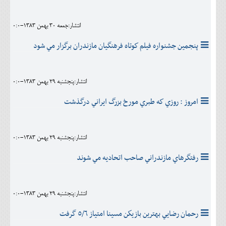
اجتماعی
انتشار:جمعه 30 بهمن 1383-0:0
مهرورزان
پنجمين جشنواره فيلم كوتاه فرهنگيان مازندران برگزار مي شود
کلینیک
حقوقی
انتشار:پنجشنبه 29 بهمن 1383-0:0
محیط زیست و گردشگری
امروز : روزي كه طبري مورخ بزرگ ايراني درگذشت
فرهنگی و هنری
اقتصادی
انتشار:پنجشنبه 29 بهمن 1383-0:0
سیاسی
رفتگرهاي مازندراني صاحب اتحاديه مي شوند
خانه
انتشار:پنجشنبه 29 بهمن 1383-0:0
رحمان رضايي بهترين بازيكن مسينا امتياز ‌٥/٦ گرفت