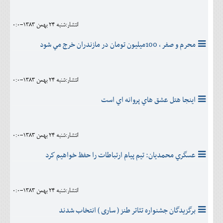
انتشار:شنبه 24 بهمن 1383-0:0
محرم و صفر ، 100ميليون تومان در مازندران خرج مي شود
انتشار:شنبه 24 بهمن 1383-0:0
اينجا هتل عشق هاي پروانه اي است
انتشار:شنبه 24 بهمن 1383-0:0
عسگري محمديان: تيم پيام ارتباطات را حفظ خواهيم كرد
انتشار:شنبه 24 بهمن 1383-0:0
برگزیدگان جشنواره تئاتر طنز ( ساری ) انتخاب شدند