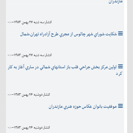
مازندران
انتشار:سه شنبه 27 بهمن 1383-0:0
شكايت شوراي شهر چالوس از مجري طرح آزادراه تهران،شمال
انتشار:سه شنبه 27 بهمن 1383-0:0
اولين مركز بخش جراحي قلب باز استانهاي شمالي در ساري آغاز به كار
كرد
انتشار:دوشنبه 26 بهمن 1383-0:0
موفقيت بانوان عكاس حوزه هنري مازندران
انتشار:دوشنبه 26 بهمن 1383-0:0