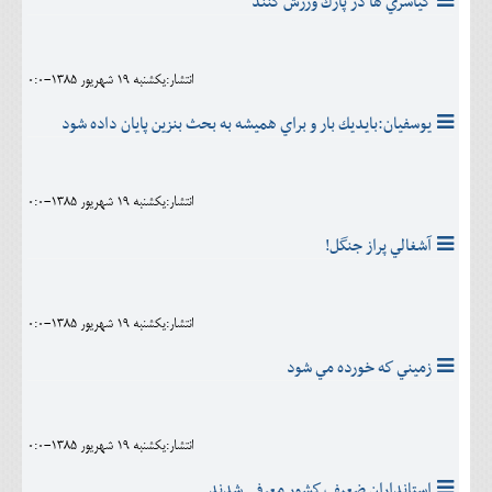
كياسري ها در پارك ورزش كنند
انتشار:يکشنبه 19 شهريور 1385-0:0
يوسفيان:بايديك بار و براي هميشه به بحث بنزين پايان داده شود
انتشار:يکشنبه 19 شهريور 1385-0:0
آشغالي پراز جنگل!
انتشار:يکشنبه 19 شهريور 1385-0:0
زميني كه خورده مي شود
انتشار:يکشنبه 19 شهريور 1385-0:0
استانداران ضعيف كشور معرفي شدند