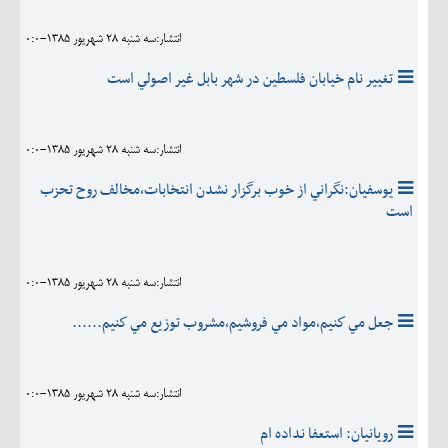
انتشار:سه شنبه 28 شهريور 1385-0:0
تغيير نام خيابان فلسطين در شهر بابل غير اصولي است
انتشار:سه شنبه 28 شهريور 1385-0:0
يوسفيان:نگراني از خوب برگزار نشدن انتخابات،مخالف روح تحزب
است
انتشار:سه شنبه 28 شهريور 1385-0:0
جعل مي كنيم،مواد مي فروشيم،مشروب توزيع مي كنيم......
انتشار:سه شنبه 28 شهريور 1385-0:0
رويانيان: استعفا نداده ام