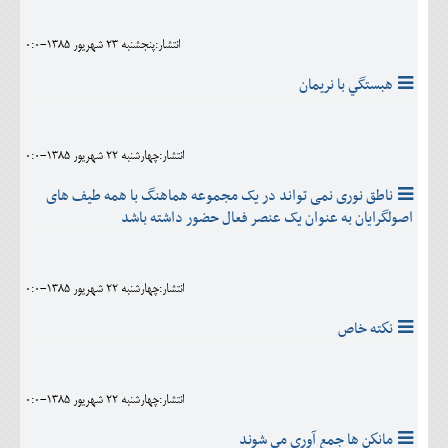
انتشار:پنجشنبه 23 شهريور 1385-0:0
هبستگي با نريمان
انتشار:چهارشنبه 22 شهريور 1385-0:0
ناطق نوری نمی تواند در یک مجموعه هماهنگ با همه طیف های
اصولگرایان به عنوان یک عنصر فعال حضور داشته باشد
انتشار:چهارشنبه 22 شهريور 1385-0:0
نكته خاص
انتشار:چهارشنبه 22 شهريور 1385-0:0
مانكن ها جمع آوري مي شوند