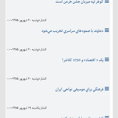
گوهر تپه ميزبان جشن خرمن است
انتشار:دوشنبه 20 شهريور 1385-0:0
دماوند با صعودهاي سراسري تخريب مي‌شود
انتشار:دوشنبه 20 شهريور 1385-0:0
یک « اقتصاد» و 1250 کلانتر!
انتشار:دوشنبه 20 شهريور 1385-0:0
فرهنگي براي موسیقی نواحی ایران
انتشار:يکشنبه 19 شهريور 1385-0:0