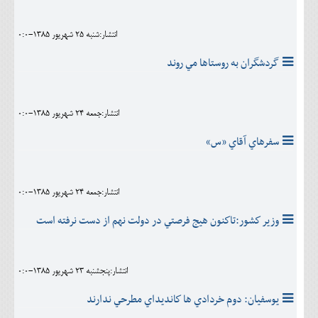
انتشار:شنبه 25 شهريور 1385-0:0
گردشگران به روستاها مي روند
انتشار:جمعه 24 شهريور 1385-0:0
سفرهاي آقاي «س»
انتشار:جمعه 24 شهريور 1385-0:0
وزير كشور:تاكنون هيج فرصتي در دولت نهم از دست نرفته است
انتشار:پنجشنبه 23 شهريور 1385-0:0
يوسفيان: دوم خردادي ها كانديداي مطرحي ندارند