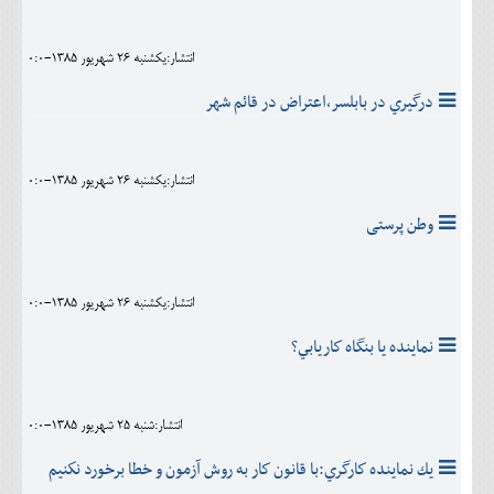
انتشار:يکشنبه 26 شهريور 1385-0:0
درگيري در بابلسر،اعتراض در قائم شهر
انتشار:يکشنبه 26 شهريور 1385-0:0
وطن پرستی
انتشار:يکشنبه 26 شهريور 1385-0:0
نماينده يا بنگاه كاريابي؟
انتشار:شنبه 25 شهريور 1385-0:0
يك نماينده كارگري:با قانون كار به روش آزمون و خطا برخورد نكنيم