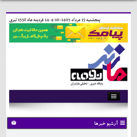
پنجشنبه 15 مرداد 1405-4:10-
14 فردينه ماه 1538 تبری
آرشیو
تماس با ما
آرشیو خبرها
وبلاگ