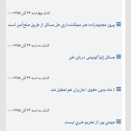
انتشار:چهارشنبه 24 آبان 1385-0:0
پيروز مجتهد‌زاده:هنر مملكت‌داري حل مسائل از طريق صلح‌آميز است
انتشار:سه شنبه 23 آبان 1385-0:0
مسائل ژئواكونومى درياى خزر
انتشار:سه شنبه 23 آبان 1385-0:0
7 ماه بدون حقوق ؛ مازيران هم تعطيل شد
انتشار:سه شنبه 23 آبان 1385-0:0
مهدي پور:از تحريم خبري نيست