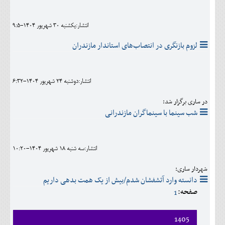
اجتماعی
انتشار:يکشنبه 30 شهريور 1404-9:5
مهرورزان
لزوم بازنگری در انتصاب‌های استاندار مازندران
کلینیک
حقوقی
انتشار:دوشنبه 24 شهريور 1404-6:32
محیط زیست و گردشگری
در ساری برگزار شد:
فرهنگی و هنری
شب سینما با سینماگران مازندرانی
اقتصادی
انتشار:سه شنبه 18 شهريور 1404-10:20
سیاسی
شهردار ساری:
خانه
دانسته وارد آتشفشان شدم/بیش از یک همت بدهی داریم
صفحه:
1
1405