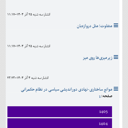
اجتماعی
انتشار:سه شنبه 25 آذر 1404-11:17
مهرورزان
متفاوت؛ مثل دروازه‌بان
کلینیک
حقوقی
انتشار:سه شنبه 25 آذر 1404-11:17
محیط زیست و گردشگری
زیرمیزی‌ها روی میز
فرهنگی و هنری
اقتصادی
انتشار:سه شنبه 4 آذر 1404-23:23
سیاسی
موانع ساختاری-نهادی دوراندیشی سیاسی در نظام حکمرانی
صفحه:
1
خانه
1405
فروردين
1404