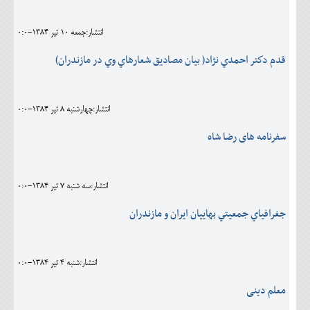
انتشار:جمعه 10 تير 1384-0:0
قدم دكتر احمدي نژاد( بيان مصاديق شعارهاي وي در مازندران)
انتشار:چهارشنبه 8 تير 1384-0:0
سفرنامه های رضا شاه
انتشار:سه شنبه 7 تير 1384-0:0
جغرافياي جمعيتي بهاییان ايران و مازندران
انتشار:شنبه 4 تير 1384-0:0
معلم دینی