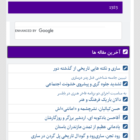
1383
فروردين
ارديبهشت
خرداد
تير
مرداد
شهريور
آخرین مقاله ها
مهر
آبان
ساری و نکته هایی تاریخی از گذشته دور
آذر
تبیین جامعه شناختی قتل پدر درساری
دی
تشدید جلوه‌ گری و پیشروی خشونت اجتماعی
بهمن
به مناسبت اجرای دو برنامه فاخر هنری در بابلسر
اسفند
دالان باریک فرهنگ و هنر
حسن‌کیائیان، نشرچشمه و «امانتی»اش
آقاحسن بادکوبه ای، اردشیر برزگر و روزگارشان
یادمانی عظیم از تمدن مازندران باستان
رود تجن، ساری‌رود و گودال تاریخی پل گردن در ساری