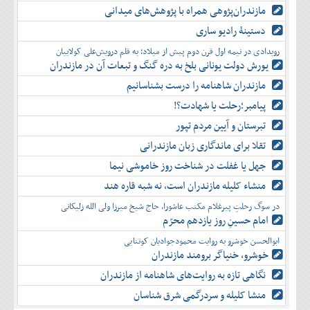
مازندران‌پژوهی همراه با پژوهش‌های میدانی
دستینۀ رادیو ساری
رویدادی در نیمه اول قرن دوم پیش از میلاد؛ به قلم درویش‌علی کولاییان
یورش دولت یونانی بلخ به دره گنگ و تبعات آن در مازندران
مازندران شاهنامه را درست بشناسانیم
پیامبر؛رحلت یا شهادت؟!
تبرستان و آیین مردم تپور
تقلا برای ماندگاری زبان مازندرانی
جهل یا غفلت در شناخت روز خاموشی نیما
منشاء کلیله مازندران است، نه شبه قاره هند
در سوگ رحلتِ پیرغلام مکتب عاشورا، حاج شیخ میرزا ولی الله زلیکانی
امام حسینِ روز یازدهم محرّم
ابوالحسن خوشرو به روایت محمودجوادیان کوتنایی
خوشرو، خنياگر برومند مازندران
نگاهی تازه به روایت‌های شاهنامه از مازندران
منشا کلیله و سردرگمی شرق شناسان