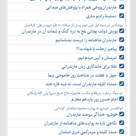
مازندران‌پژوهی همراه با پژوهش‌های میدانی
دستینۀ رادیو ساری
رویدادی در نیمه اول قرن دوم پیش از میلاد؛ به قلم درویش‌علی کولاییان
یورش دولت یونانی بلخ به دره گنگ و تبعات آن در مازندران
مازندران شاهنامه را درست بشناسانیم
پیامبر؛رحلت یا شهادت؟!
تبرستان و آیین مردم تپور
تقلا برای ماندگاری زبان مازندرانی
جهل یا غفلت در شناخت روز خاموشی نیما
منشاء کلیله مازندران است، نه شبه قاره هند
در سوگ رحلتِ پیرغلام مکتب عاشورا، حاج شیخ میرزا ولی الله زلیکانی
امام حسینِ روز یازدهم محرّم
ابوالحسن خوشرو به روایت محمودجوادیان کوتنایی
خوشرو، خنياگر برومند مازندران
نگاهی تازه به روایت‌های شاهنامه از مازندران
منشا کلیله و سردرگمی شرق شناسان