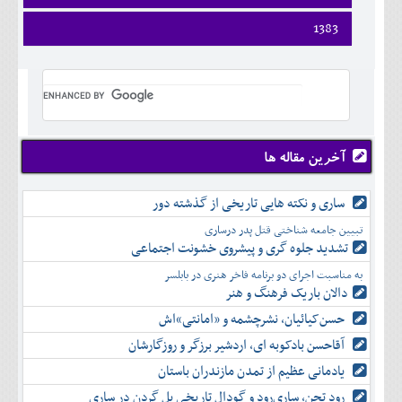
ارديبهشت
تير
فروردين
1383
خرداد
مرداد
ارديبهشت
تير
شهريور
فروردين
خرداد
مرداد
مهر
ارديبهشت
تير
شهريور
آبان
خرداد
مرداد
مهر
آذر
تير
شهريور
آبان
دی
مرداد
مهر
آذر
بهمن
شهريور
آخرین مقاله ها
آبان
دی
اسفند
مهر
آذر
بهمن
آبان
ساری و نکته هایی تاریخی از گذشته دور
دی
اسفند
آذر
بهمن
تبیین جامعه شناختی قتل پدر درساری
دی
اسفند
تشدید جلوه‌ گری و پیشروی خشونت اجتماعی
بهمن
به مناسبت اجرای دو برنامه فاخر هنری در بابلسر
اسفند
دالان باریک فرهنگ و هنر
حسن‌کیائیان، نشرچشمه و «امانتی»اش
آقاحسن بادکوبه ای، اردشیر برزگر و روزگارشان
یادمانی عظیم از تمدن مازندران باستان
رود تجن، ساری‌رود و گودال تاریخی پل گردن در ساری