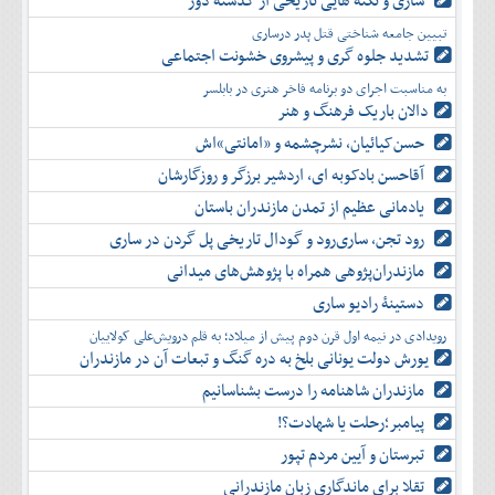
ساری و نکته هایی تاریخی از گذشته دور
دی
اسفند
آذر
بهمن
تبیین جامعه شناختی قتل پدر درساری
دی
اسفند
تشدید جلوه‌ گری و پیشروی خشونت اجتماعی
بهمن
به مناسبت اجرای دو برنامه فاخر هنری در بابلسر
اسفند
دالان باریک فرهنگ و هنر
حسن‌کیائیان، نشرچشمه و «امانتی»اش
آقاحسن بادکوبه ای، اردشیر برزگر و روزگارشان
یادمانی عظیم از تمدن مازندران باستان
رود تجن، ساری‌رود و گودال تاریخی پل گردن در ساری
مازندران‌پژوهی همراه با پژوهش‌های میدانی
دستینۀ رادیو ساری
رویدادی در نیمه اول قرن دوم پیش از میلاد؛ به قلم درویش‌علی کولاییان
یورش دولت یونانی بلخ به دره گنگ و تبعات آن در مازندران
مازندران شاهنامه را درست بشناسانیم
پیامبر؛رحلت یا شهادت؟!
تبرستان و آیین مردم تپور
تقلا برای ماندگاری زبان مازندرانی