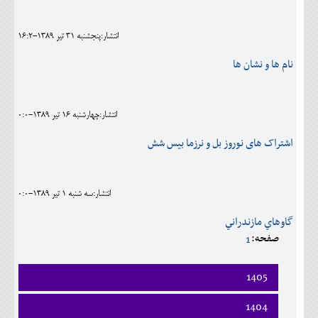
اجتماعی
انتشار:پنجشنبه 31 تير 1389-16:2
مهرورزان
نام ها و نشان ها
کلینیک
حقوقی
انتشار:چهارشنبه 16 تير 1389-0:0
محیط زیست و گردشگری
اشتراک های نوروز بل و نرزما بیس شش
فرهنگی و هنری
اقتصادی
انتشار:سه شنبه 1 تير 1389-0:0
سیاسی
گاوهاي مازندراني
صفحه:
1
خانه
1405
فروردين
1404