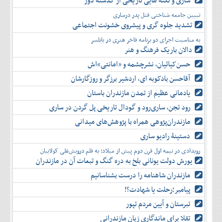
ساری و نکته هایی تاریخی از گذشته دور
دی
اسفند
آذر
بهمن
تبیین جامعه شناختی قتل پدر درساری
دی
اسفند
تشدید جلوه‌ گری و پیشروی خشونت اجتماعی
بهمن
به مناسبت اجرای دو برنامه فاخر هنری در بابلسر
اسفند
دالان باریک فرهنگ و هنر
حسن‌کیائیان، نشرچشمه و «امانتی»اش
آقاحسن بادکوبه ای، اردشیر برزگر و روزگارشان
یادمانی عظیم از تمدن مازندران باستان
رود تجن، ساری‌رود و گودال تاریخی پل گردن در ساری
مازندران‌پژوهی همراه با پژوهش‌های میدانی
دستینۀ رادیو ساری
رویدادی در نیمه اول قرن دوم پیش از میلاد؛ به قلم درویش‌علی کولاییان
یورش دولت یونانی بلخ به دره گنگ و تبعات آن در مازندران
مازندران شاهنامه را درست بشناسانیم
پیامبر؛رحلت یا شهادت؟!
تبرستان و آیین مردم تپور
تقلا برای ماندگاری زبان مازندرانی