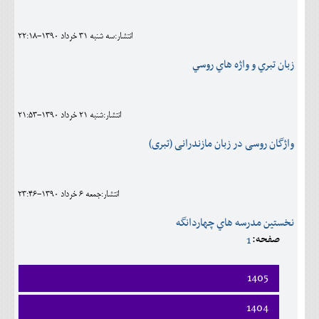
اجتماعی
انتشار:سه شنبه 31 خرداد 1390-22:18
مهرورزان
زبان تبري و واژه هاي روسي
کلینیک
حقوقی
انتشار:شنبه 21 خرداد 1390-21:53
محیط زیست و گردشگری
واژگان روسی در زبان مازندرانی (تبری)
فرهنگی و هنری
اقتصادی
انتشار:جمعه 6 خرداد 1390-23:46
سیاسی
نخستين مدرسه هاي چهاردانگه
صفحه:
1
خانه
1405
فروردين
1404