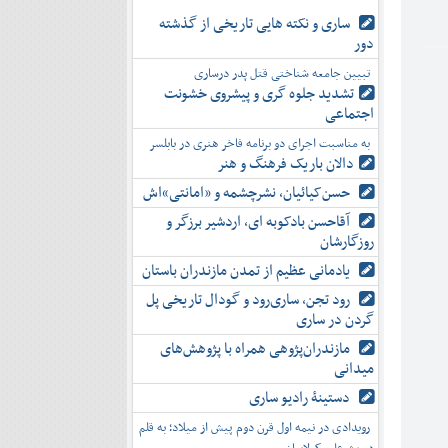
ساری و نکته هایی تاریخی از گذشته
دور
تبیین جامعه شناختی قتل پدر درساری
تشدید جلوه‌ گری و پیشروی خشونت
اجتماعی
به مناسبت اجرای دو برنامه فاخر هنری در بابلسر
دالان باریک فرهنگ و هنر
حسن‌کیائیان، نشرچشمه و «امانتی»اش
آقاحسن بادکوبه ای، اردشیر برزگر و
روزگارشان
یادمانی عظیم از تمدن مازندران باستان
رود تجن، ساری‌رود و گودال تاریخی پل
گردن در ساری
مازندران‌پژوهی همراه با پژوهش‌های
میدانی
دستینۀ رادیو ساری
رویدادی در نیمه اول قرن دوم پیش از میلاد؛ به قلم