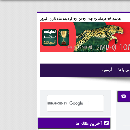
جمعه 16 مرداد 1405-5:19-
15 فردينه ماه 1538 تبری
س با ما
آرشیو
آخرین مقاله ها