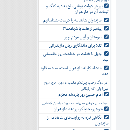
درویش‌علی کولاییان
یورش دولت یونانی بلخ به دره گنگ و
تبعات آن در مازندران
مازندران شاهنامه را درست بشناسانیم
پیامبر؛رحلت یا شهادت؟!
تبرستان و آیین مردم تپور
تقلا برای ماندگاری زبان مازندرانی
جهل یا غفلت در شناخت روز خاموشی
نیما
منشاء کلیله مازندران است، نه شبه قاره
هند
در سوگ رحلتِ پیرغلام مکتب عاشورا، حاج شیخ
میرزا ولی الله زلیکانی
امام حسینِ روز یازدهم محرّم
ابوالحسن خوشرو به روایت محمودجوادیان کوتنایی
خوشرو، خنياگر برومند مازندران
نگاهی تازه به روایت‌های شاهنامه از
مازندران