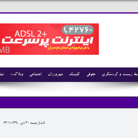
ط زیست و گردشگری
حقوقی
کلینیک
مهرورزان
اجتماعی
وبلاگ
تما
انتشار:جمعه 30 دی 1390-23:1