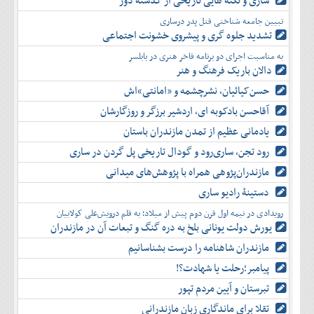
ساری و نکته هایی تاریخی از گذشته دور
دی
اسفند
آذر
بهمن
تبیین جامعه شناختی قتل پدر درساری
دی
اسفند
تشدید جلوه‌ گری و پیشروی خشونت اجتماعی
بهمن
به مناسبت اجرای دو برنامه فاخر هنری در بابلسر
اسفند
دالان باریک فرهنگ و هنر
حسن‌کیائیان، نشرچشمه و «امانتی»اش
آقاحسن بادکوبه ای، اردشیر برزگر و روزگارشان
یادمانی عظیم از تمدن مازندران باستان
رود تجن، ساری‌رود و گودال تاریخی پل گردن در ساری
مازندران‌پژوهی همراه با پژوهش‌های میدانی
دستینۀ رادیو ساری
رویدادی در نیمه اول قرن دوم پیش از میلاد؛ به قلم درویش‌علی کولاییان
یورش دولت یونانی بلخ به دره گنگ و تبعات آن در مازندران
مازندران شاهنامه را درست بشناسانیم
پیامبر؛رحلت یا شهادت؟!
تبرستان و آیین مردم تپور
تقلا برای ماندگاری زبان مازندرانی