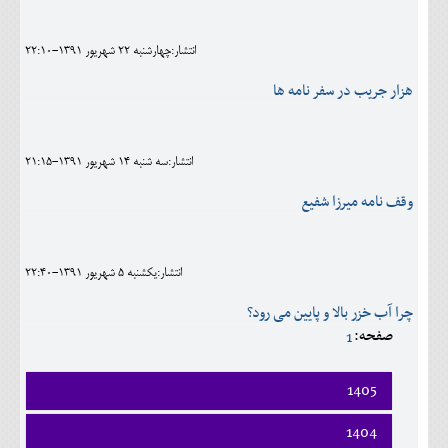
اجتماعی
انتشار:چهارشنبه 22 شهريور 1391-22:10
مهرورزان
هزار جريب در سفر نامه ها
کلینیک
حقوقی
انتشار:سه شنبه 14 شهريور 1391-21:15
محیط زیست و گردشگری
وقف نامه میرزا شفیع
فرهنگی و هنری
اقتصادی
انتشار:يکشنبه 5 شهريور 1391-22:40
سیاسی
چرا آب خزر بالا و پایین می رود؟
صفحه:
1
خانه
1405
فروردين
1404