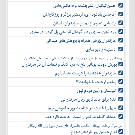
حسن‌کیائیان، نشرچشمه و «امانتی»اش
آقاحسن بادکوبه ای، اردشیر برزگر و روزگارشان
یادمانی عظیم از تمدن مازندران باستان
رود تجن، ساری‌رود و گودال تاریخی پل گردن در ساری
مازندران‌پژوهی همراه با پژوهش‌های میدانی
دستینۀ رادیو ساری
رویدادی در نیمه اول قرن دوم پیش از میلاد؛ به قلم درویش‌علی کولاییان
یورش دولت یونانی بلخ به دره گنگ و تبعات آن در مازندران
مازندران شاهنامه را درست بشناسانیم
پیامبر؛رحلت یا شهادت؟!
تبرستان و آیین مردم تپور
تقلا برای ماندگاری زبان مازندرانی
جهل یا غفلت در شناخت روز خاموشی نیما
منشاء کلیله مازندران است، نه شبه قاره هند
در سوگ رحلتِ پیرغلام مکتب عاشورا، حاج شیخ میرزا ولی الله زلیکانی
امام حسینِ روز یازدهم محرّم