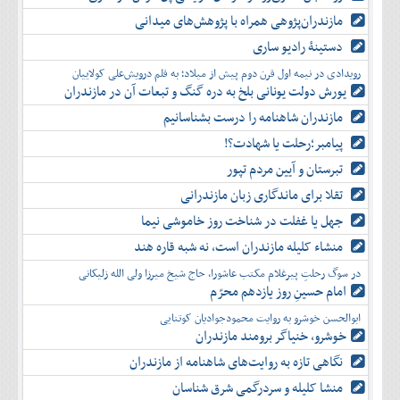
مازندران‌پژوهی همراه با پژوهش‌های میدانی
دستینۀ رادیو ساری
رویدادی در نیمه اول قرن دوم پیش از میلاد؛ به قلم درویش‌علی کولاییان
یورش دولت یونانی بلخ به دره گنگ و تبعات آن در مازندران
مازندران شاهنامه را درست بشناسانیم
پیامبر؛رحلت یا شهادت؟!
تبرستان و آیین مردم تپور
تقلا برای ماندگاری زبان مازندرانی
جهل یا غفلت در شناخت روز خاموشی نیما
منشاء کلیله مازندران است، نه شبه قاره هند
در سوگ رحلتِ پیرغلام مکتب عاشورا، حاج شیخ میرزا ولی الله زلیکانی
امام حسینِ روز یازدهم محرّم
ابوالحسن خوشرو به روایت محمودجوادیان کوتنایی
خوشرو، خنياگر برومند مازندران
نگاهی تازه به روایت‌های شاهنامه از مازندران
منشا کلیله و سردرگمی شرق شناسان