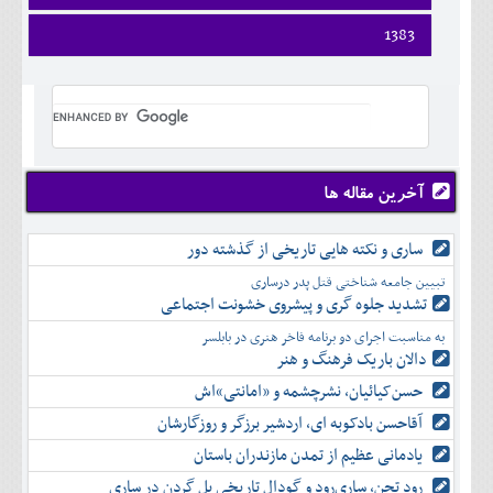
ارديبهشت
تير
شهريور
آبان
دی
اسفند
فروردين
1383
خرداد
مرداد
مهر
آذر
بهمن
ارديبهشت
تير
شهريور
آبان
دی
اسفند
فروردين
خرداد
مرداد
مهر
آذر
بهمن
ارديبهشت
تير
شهريور
آبان
دی
اسفند
خرداد
مرداد
مهر
آذر
بهمن
تير
شهريور
آبان
دی
اسفند
مرداد
مهر
آذر
بهمن
شهريور
آخرین مقاله ها
آبان
دی
اسفند
مهر
آذر
بهمن
آبان
ساری و نکته هایی تاریخی از گذشته دور
دی
اسفند
آذر
بهمن
تبیین جامعه شناختی قتل پدر درساری
دی
اسفند
تشدید جلوه‌ گری و پیشروی خشونت اجتماعی
بهمن
به مناسبت اجرای دو برنامه فاخر هنری در بابلسر
اسفند
دالان باریک فرهنگ و هنر
حسن‌کیائیان، نشرچشمه و «امانتی»اش
آقاحسن بادکوبه ای، اردشیر برزگر و روزگارشان
یادمانی عظیم از تمدن مازندران باستان
رود تجن، ساری‌رود و گودال تاریخی پل گردن در ساری