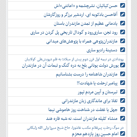
حسن‌کیائیان، نشرچشمه و «امانتی»اش
آقاحسن بادکوبه ای، اردشیر برزگر و روزگارشان
یادمانی عظیم از تمدن مازندران باستان
رود تجن، ساری‌رود و گودال تاریخی پل گردن در ساری
مازندران‌پژوهی همراه با پژوهش‌های میدانی
دستینۀ رادیو ساری
رویدادی در نیمه اول قرن دوم پیش از میلاد؛ به قلم درویش‌علی کولاییان
یورش دولت یونانی بلخ به دره گنگ و تبعات آن در مازندران
مازندران شاهنامه را درست بشناسانیم
پیامبر؛رحلت یا شهادت؟!
تبرستان و آیین مردم تپور
تقلا برای ماندگاری زبان مازندرانی
جهل یا غفلت در شناخت روز خاموشی نیما
منشاء کلیله مازندران است، نه شبه قاره هند
در سوگ رحلتِ پیرغلام مکتب عاشورا، حاج شیخ میرزا ولی الله زلیکانی
امام حسینِ روز یازدهم محرّم