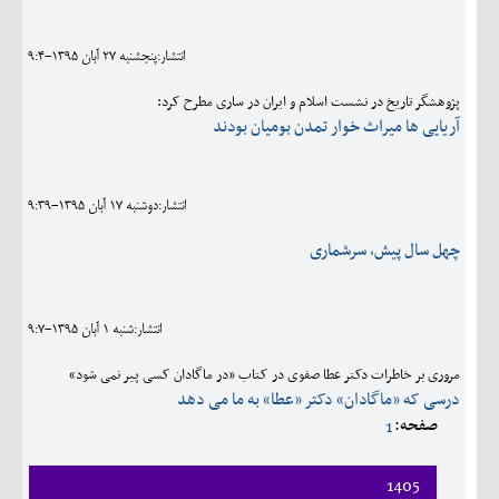
اجتماعی
انتشار:پنجشنبه 27 آبان 1395-9:4
مهرورزان
پژوهشگر تاریخ در نشست اسلام و ایران در ساری مطرح کرد:
کلینیک
آریایی ها میراث خوار تمدن بومیان بودند
حقوقی
محیط زیست و گردشگری
انتشار:دوشنبه 17 آبان 1395-9:39
فرهنگی و هنری
چهل سال پیش، سرشماری
اقتصادی
انتشار:شنبه 1 آبان 1395-9:7
سیاسی
مروری بر خاطرات دکتر عطا صفوی در کتاب «در ماگادان کسی پیر نمی شود»
خانه
درسی که «ماگادان» دکتر «عطا» به ما می دهد
صفحه:
1
1405