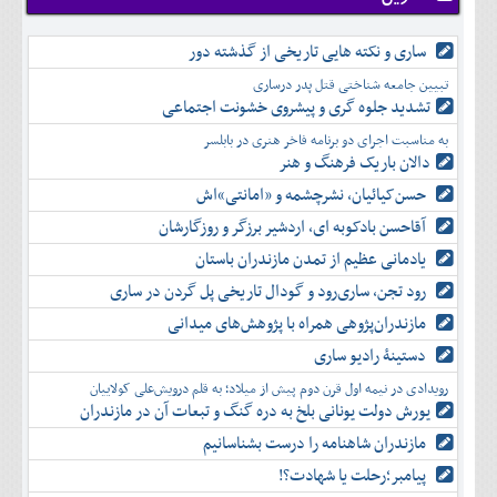
شهريور
آبان
دی
اسفند
مهر
آذر
بهمن
آبان
ساری و نکته هایی تاریخی از گذشته دور
دی
اسفند
آذر
بهمن
تبیین جامعه شناختی قتل پدر درساری
دی
اسفند
تشدید جلوه‌ گری و پیشروی خشونت اجتماعی
بهمن
به مناسبت اجرای دو برنامه فاخر هنری در بابلسر
اسفند
دالان باریک فرهنگ و هنر
حسن‌کیائیان، نشرچشمه و «امانتی»اش
آقاحسن بادکوبه ای، اردشیر برزگر و روزگارشان
یادمانی عظیم از تمدن مازندران باستان
رود تجن، ساری‌رود و گودال تاریخی پل گردن در ساری
مازندران‌پژوهی همراه با پژوهش‌های میدانی
دستینۀ رادیو ساری
رویدادی در نیمه اول قرن دوم پیش از میلاد؛ به قلم درویش‌علی کولاییان
یورش دولت یونانی بلخ به دره گنگ و تبعات آن در مازندران
مازندران شاهنامه را درست بشناسانیم
پیامبر؛رحلت یا شهادت؟!