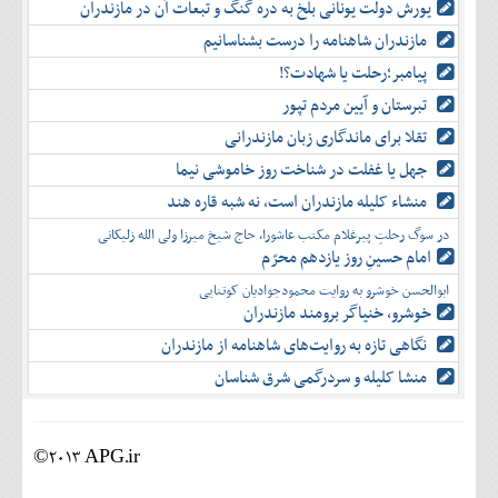
یورش دولت یونانی بلخ به دره گنگ و تبعات آن در مازندران
مازندران شاهنامه را درست بشناسانیم
پیامبر؛رحلت یا شهادت؟!
تبرستان و آیین مردم تپور
تقلا برای ماندگاری زبان مازندرانی
جهل یا غفلت در شناخت روز خاموشی نیما
منشاء کلیله مازندران است، نه شبه قاره هند
در سوگ رحلتِ پیرغلام مکتب عاشورا، حاج شیخ میرزا ولی الله زلیکانی
امام حسینِ روز یازدهم محرّم
ابوالحسن خوشرو به روایت محمودجوادیان کوتنایی
خوشرو، خنياگر برومند مازندران
نگاهی تازه به روایت‌های شاهنامه از مازندران
منشا کلیله و سردرگمی شرق شناسان
©2013 APG.ir