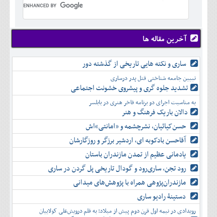
تير
شهريور
آبان
دی
اسفند
خرداد
مرداد
مهر
آذر
بهمن
تير
شهريور
آبان
دی
اسفند
مرداد
مهر
آذر
بهمن
شهريور
آخرین مقاله ها
آبان
دی
اسفند
مهر
آذر
بهمن
آبان
ساری و نکته هایی تاریخی از گذشته دور
دی
اسفند
آذر
بهمن
تبیین جامعه شناختی قتل پدر درساری
دی
اسفند
تشدید جلوه‌ گری و پیشروی خشونت اجتماعی
بهمن
به مناسبت اجرای دو برنامه فاخر هنری در بابلسر
اسفند
دالان باریک فرهنگ و هنر
حسن‌کیائیان، نشرچشمه و «امانتی»اش
آقاحسن بادکوبه ای، اردشیر برزگر و روزگارشان
یادمانی عظیم از تمدن مازندران باستان
رود تجن، ساری‌رود و گودال تاریخی پل گردن در ساری
مازندران‌پژوهی همراه با پژوهش‌های میدانی
دستینۀ رادیو ساری
رویدادی در نیمه اول قرن دوم پیش از میلاد؛ به قلم درویش‌علی کولاییان