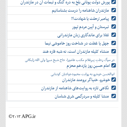
یورش دولت یونانی بلخ به دره گنگ و تبعات آن در مازندران
مازندران شاهنامه را درست بشناسانیم
پیامبر؛رحلت یا شهادت؟!
تبرستان و آیین مردم تپور
تقلا برای ماندگاری زبان مازندرانی
جهل یا غفلت در شناخت روز خاموشی نیما
منشاء کلیله مازندران است، نه شبه قاره هند
در سوگ رحلتِ پیرغلام مکتب عاشورا، حاج شیخ میرزا ولی الله زلیکانی
امام حسینِ روز یازدهم محرّم
ابوالحسن خوشرو به روایت محمودجوادیان کوتنایی
خوشرو، خنياگر برومند مازندران
نگاهی تازه به روایت‌های شاهنامه از مازندران
منشا کلیله و سردرگمی شرق شناسان
©2013 APG.ir