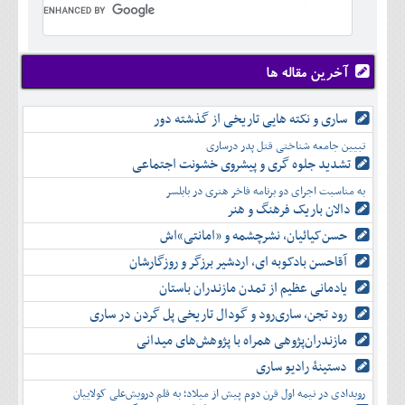
تير
شهريور
آبان
دی
اسفند
خرداد
مرداد
مهر
آذر
بهمن
تير
شهريور
آبان
دی
اسفند
مرداد
مهر
آذر
بهمن
شهريور
آخرین مقاله ها
آبان
دی
اسفند
مهر
آذر
بهمن
آبان
ساری و نکته هایی تاریخی از گذشته دور
دی
اسفند
آذر
بهمن
تبیین جامعه شناختی قتل پدر درساری
دی
اسفند
تشدید جلوه‌ گری و پیشروی خشونت اجتماعی
بهمن
به مناسبت اجرای دو برنامه فاخر هنری در بابلسر
اسفند
دالان باریک فرهنگ و هنر
حسن‌کیائیان، نشرچشمه و «امانتی»اش
آقاحسن بادکوبه ای، اردشیر برزگر و روزگارشان
یادمانی عظیم از تمدن مازندران باستان
رود تجن، ساری‌رود و گودال تاریخی پل گردن در ساری
مازندران‌پژوهی همراه با پژوهش‌های میدانی
دستینۀ رادیو ساری
رویدادی در نیمه اول قرن دوم پیش از میلاد؛ به قلم درویش‌علی کولاییان