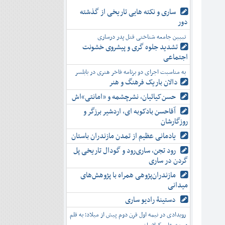
ساری و نکته هایی تاریخی از گذشته
دور
تبیین جامعه شناختی قتل پدر درساری
تشدید جلوه‌ گری و پیشروی خشونت
اجتماعی
به مناسبت اجرای دو برنامه فاخر هنری در بابلسر
دالان باریک فرهنگ و هنر
حسن‌کیائیان، نشرچشمه و «امانتی»اش
آقاحسن بادکوبه ای، اردشیر برزگر و
روزگارشان
یادمانی عظیم از تمدن مازندران باستان
رود تجن، ساری‌رود و گودال تاریخی پل
گردن در ساری
مازندران‌پژوهی همراه با پژوهش‌های
میدانی
دستینۀ رادیو ساری
رویدادی در نیمه اول قرن دوم پیش از میلاد؛ به قلم