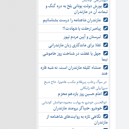
درویش‌علی کولاییان
یورش دولت یونانی بلخ به دره گنگ و
تبعات آن در مازندران
مازندران شاهنامه را درست بشناسانیم
پیامبر؛رحلت یا شهادت؟!
تبرستان و آیین مردم تپور
تقلا برای ماندگاری زبان مازندرانی
جهل یا غفلت در شناخت روز خاموشی
نیما
منشاء کلیله مازندران است، نه شبه قاره
هند
در سوگ رحلتِ پیرغلام مکتب عاشورا، حاج شیخ
میرزا ولی الله زلیکانی
امام حسینِ روز یازدهم محرّم
ابوالحسن خوشرو به روایت محمودجوادیان کوتنایی
خوشرو، خنياگر برومند مازندران
نگاهی تازه به روایت‌های شاهنامه از
مازندران