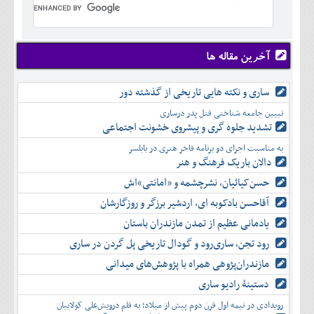
تير
شهريور
آبان
دی
اسفند
خرداد
مرداد
مهر
آذر
بهمن
تير
شهريور
آبان
دی
اسفند
مرداد
مهر
آذر
بهمن
شهريور
آخرین مقاله ها
آبان
دی
اسفند
مهر
آذر
بهمن
آبان
ساری و نکته هایی تاریخی از گذشته دور
دی
اسفند
آذر
بهمن
تبیین جامعه شناختی قتل پدر درساری
دی
اسفند
تشدید جلوه‌ گری و پیشروی خشونت اجتماعی
بهمن
به مناسبت اجرای دو برنامه فاخر هنری در بابلسر
اسفند
دالان باریک فرهنگ و هنر
حسن‌کیائیان، نشرچشمه و «امانتی»اش
آقاحسن بادکوبه ای، اردشیر برزگر و روزگارشان
یادمانی عظیم از تمدن مازندران باستان
رود تجن، ساری‌رود و گودال تاریخی پل گردن در ساری
مازندران‌پژوهی همراه با پژوهش‌های میدانی
دستینۀ رادیو ساری
رویدادی در نیمه اول قرن دوم پیش از میلاد؛ به قلم درویش‌علی کولاییان