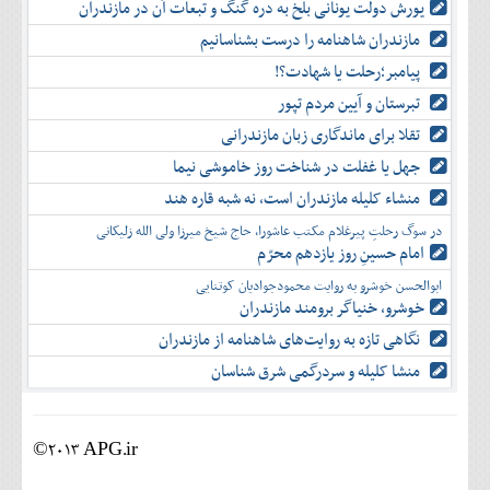
یورش دولت یونانی بلخ به دره گنگ و تبعات آن در مازندران
مازندران شاهنامه را درست بشناسانیم
پیامبر؛رحلت یا شهادت؟!
تبرستان و آیین مردم تپور
تقلا برای ماندگاری زبان مازندرانی
جهل یا غفلت در شناخت روز خاموشی نیما
منشاء کلیله مازندران است، نه شبه قاره هند
در سوگ رحلتِ پیرغلام مکتب عاشورا، حاج شیخ میرزا ولی الله زلیکانی
امام حسینِ روز یازدهم محرّم
ابوالحسن خوشرو به روایت محمودجوادیان کوتنایی
خوشرو، خنياگر برومند مازندران
نگاهی تازه به روایت‌های شاهنامه از مازندران
منشا کلیله و سردرگمی شرق شناسان
©2013 APG.ir