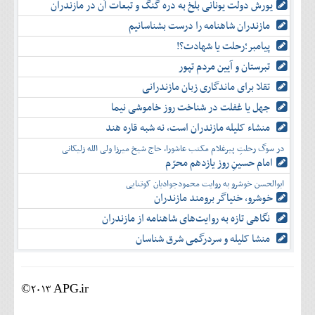
یورش دولت یونانی بلخ به دره گنگ و تبعات آن در مازندران
مازندران شاهنامه را درست بشناسانیم
پیامبر؛رحلت یا شهادت؟!
تبرستان و آیین مردم تپور
تقلا برای ماندگاری زبان مازندرانی
جهل یا غفلت در شناخت روز خاموشی نیما
منشاء کلیله مازندران است، نه شبه قاره هند
در سوگ رحلتِ پیرغلام مکتب عاشورا، حاج شیخ میرزا ولی الله زلیکانی
امام حسینِ روز یازدهم محرّم
ابوالحسن خوشرو به روایت محمودجوادیان کوتنایی
خوشرو، خنياگر برومند مازندران
نگاهی تازه به روایت‌های شاهنامه از مازندران
منشا کلیله و سردرگمی شرق شناسان
©2013 APG.ir