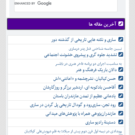
تير
شهريور
آبان
دی
اسفند
خرداد
مرداد
مهر
آذر
بهمن
تير
شهريور
آبان
دی
اسفند
مرداد
مهر
آذر
بهمن
شهريور
آخرین مقاله ها
آبان
دی
اسفند
مهر
آذر
بهمن
آبان
ساری و نکته هایی تاریخی از گذشته دور
دی
اسفند
آذر
بهمن
تبیین جامعه شناختی قتل پدر درساری
دی
اسفند
تشدید جلوه‌ گری و پیشروی خشونت اجتماعی
بهمن
به مناسبت اجرای دو برنامه فاخر هنری در بابلسر
اسفند
دالان باریک فرهنگ و هنر
حسن‌کیائیان، نشرچشمه و «امانتی»اش
آقاحسن بادکوبه ای، اردشیر برزگر و روزگارشان
یادمانی عظیم از تمدن مازندران باستان
رود تجن، ساری‌رود و گودال تاریخی پل گردن در ساری
مازندران‌پژوهی همراه با پژوهش‌های میدانی
دستینۀ رادیو ساری
رویدادی در نیمه اول قرن دوم پیش از میلاد؛ به قلم درویش‌علی کولاییان