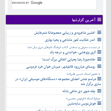
تير
شهريور
آبان
دی
اسفند
خرداد
مرداد
مهر
آذر
بهمن
تير
شهريور
آبان
دی
اسفند
مرداد
مهر
آذر
بهمن
شهريور
آخرین گزارشها
آبان
دی
اسفند
مهر
آذر
بهمن
آبان
افشین شاهرودی و زیبایی معصومانۀ شعرهایش
دی
اسفند
آذر
بهمن
اندر حکایت لفور شاباجی و یحیا بهاری
دی
اسفند
در نشست معرفی و سنجش کتاب فرهنگ نام‌های تبری بیان شد:
بهمن
اثری پژوهشی، خواندنی و درجه یک
اسفند
خانه‌موزۀ رضا یحیایی اتفاقی بزرگ است!
روستای میان‌رود قائم‌شهر، میزبان خوانِ خردِ فردوسی
با حضور استاد حسین علیزاده؛
مراسم جشن امضای مجموعه «دستگاه‌های موسیقی ایران» در
ساری برگزار شد
چله شوی دی ماهی بادله
دربارۀ استاد «فردوس مجیبی»
خوش‌نویسِ سایه‌نشین
درباره اجرای ارکستر فیلارمونیک مازندران و پدیدآورندگانش