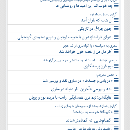
چه خوب‌اند این امیدها و روشنایی ها
گزارشِ سیل سوادکوه
آن شب که باران آمد
چون چراغ، در تاریکی
هوای تازۀ مازندران با حبیب بُرجیان و مریم محمدی کُردخیلی
سفری به «نیاسته» با کوله‌باری از غم هجر
آخر دل من ز غصه خون خواهد شد
مراسم نکوداشت استاد احمد داداشی در ساری برگزار شد
نیم قرن پرسه‌نگاری
با حضور مترجم؛
«دریاس و جسدها» در ساری نقد و بررسی شد
نقد و بررسی «آخرین انار دنیا» در ساری
هایگاشن؛ نیم قرن همسایگی ارامنه با مردم نور و رویان
گزارش «مازندنومه» از بیمارستان شهدای زیراب
«کرونا»؛ خوب، بد، زشت!
گمنام‌هایی که گمنام‌تر شدند
رفتید ولی به یاد ما می مانید