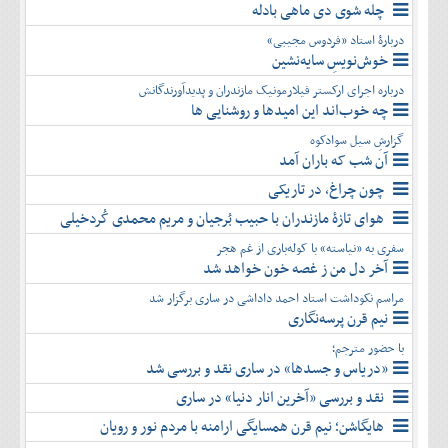
چله شوی دی ماهی بادله
دربارۀ استاد «فردوس مجیبی»
خوش‌نویسِ سایه‌نشین
درباره اجرای ارکستر فیلارمونیک مازندران و پدیدآورندگانش
چه خوب‌اند این امیدها و روشنایی ها
گزارشِ سیل سوادکوه
آن شب که باران آمد
چون چراغ، در تاریکی
هوای تازۀ مازندران با حبیب بُرجیان و مریم محمدی کُردخیلی
سفری به «نیاسته» با کوله‌باری از غم هجر
آخر دل من ز غصه خون خواهد شد
مراسم نکوداشت استاد احمد داداشی در ساری برگزار شد
نیم قرن پرسه‌نگاری
با حضور مترجم؛
«دریاس و جسدها» در ساری نقد و بررسی شد
نقد و بررسی «آخرین انار دنیا» در ساری
هایگاشن؛ نیم قرن همسایگی ارامنه با مردم نور و رویان