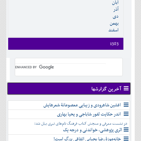
آبان
دی
اسفند
آذر
بهمن
دی
اسفند
بهمن
اسفند
1383
فروردين
ارديبهشت
خرداد
تير
مرداد
شهريور
آخرین گزارشها
مهر
آبان
افشین شاهرودی و زیبایی معصومانۀ شعرهایش
آذر
اندر حکایت لفور شاباجی و یحیا بهاری
دی
در نشست معرفی و سنجش کتاب فرهنگ نام‌های تبری بیان شد:
بهمن
اثری پژوهشی، خواندنی و درجه یک
اسفند
خانه‌موزۀ رضا یحیایی اتفاقی بزرگ است!