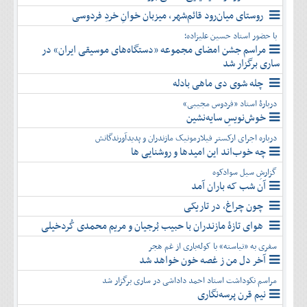
روستای میان‌رود قائم‌شهر، میزبان خوانِ خردِ فردوسی
با حضور استاد حسین علیزاده؛
مراسم جشن امضای مجموعه «دستگاه‌های موسیقی ایران» در
ساری برگزار شد
چله شوی دی ماهی بادله
دربارۀ استاد «فردوس مجیبی»
خوش‌نویسِ سایه‌نشین
درباره اجرای ارکستر فیلارمونیک مازندران و پدیدآورندگانش
چه خوب‌اند این امیدها و روشنایی ها
گزارشِ سیل سوادکوه
آن شب که باران آمد
چون چراغ، در تاریکی
هوای تازۀ مازندران با حبیب بُرجیان و مریم محمدی کُردخیلی
سفری به «نیاسته» با کوله‌باری از غم هجر
آخر دل من ز غصه خون خواهد شد
مراسم نکوداشت استاد احمد داداشی در ساری برگزار شد
نیم قرن پرسه‌نگاری