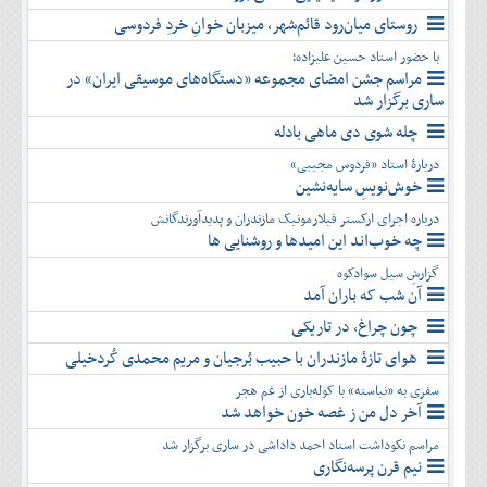
روستای میان‌رود قائم‌شهر، میزبان خوانِ خردِ فردوسی
با حضور استاد حسین علیزاده؛
مراسم جشن امضای مجموعه «دستگاه‌های موسیقی ایران» در
ساری برگزار شد
چله شوی دی ماهی بادله
دربارۀ استاد «فردوس مجیبی»
خوش‌نویسِ سایه‌نشین
درباره اجرای ارکستر فیلارمونیک مازندران و پدیدآورندگانش
چه خوب‌اند این امیدها و روشنایی ها
گزارشِ سیل سوادکوه
آن شب که باران آمد
چون چراغ، در تاریکی
هوای تازۀ مازندران با حبیب بُرجیان و مریم محمدی کُردخیلی
سفری به «نیاسته» با کوله‌باری از غم هجر
آخر دل من ز غصه خون خواهد شد
مراسم نکوداشت استاد احمد داداشی در ساری برگزار شد
نیم قرن پرسه‌نگاری