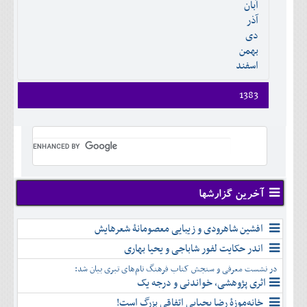
آبان
دی
اسفند
آذر
بهمن
دی
اسفند
بهمن
اسفند
1383
فروردين
ارديبهشت
خرداد
تير
مرداد
شهريور
آخرین گزارشها
مهر
آبان
افشین شاهرودی و زیبایی معصومانۀ شعرهایش
آذر
اندر حکایت لفور شاباجی و یحیا بهاری
دی
در نشست معرفی و سنجش کتاب فرهنگ نام‌های تبری بیان شد:
بهمن
اثری پژوهشی، خواندنی و درجه یک
اسفند
خانه‌موزۀ رضا یحیایی اتفاقی بزرگ است!