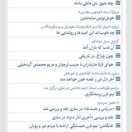
چله شوی دی ماهی بادله
دربارۀ استاد «فردوس مجیبی»
خوش‌نویسِ سایه‌نشین
درباره اجرای ارکستر فیلارمونیک مازندران و پدیدآورندگانش
چه خوب‌اند این امیدها و روشنایی ها
گزارشِ سیل سوادکوه
آن شب که باران آمد
چون چراغ، در تاریکی
هوای تازۀ مازندران با حبیب بُرجیان و مریم محمدی کُردخیلی
سفری به «نیاسته» با کوله‌باری از غم هجر
آخر دل من ز غصه خون خواهد شد
مراسم نکوداشت استاد احمد داداشی در ساری برگزار شد
نیم قرن پرسه‌نگاری
با حضور مترجم؛
«دریاس و جسدها» در ساری نقد و بررسی شد
نقد و بررسی «آخرین انار دنیا» در ساری
هایگاشن؛ نیم قرن همسایگی ارامنه با مردم نور و رویان