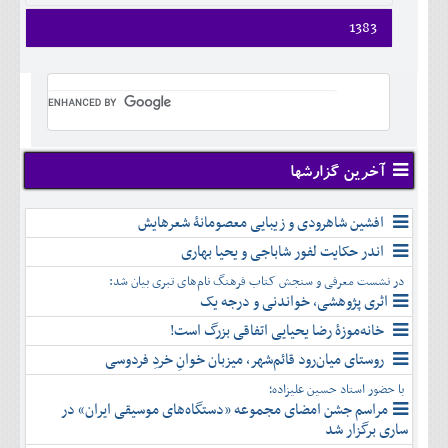
1383
فروردين
ارديبهشت
خرداد
تير
مرداد
شهريور
آخرین گزارشها
مهر
آبان
افشین شاهرودی و زیبایی معصومانۀ شعرهایش
آذر
اندر حکایت لفور شاباجی و یحیا بهاری
دی
در نشست معرفی و سنجش کتاب فرهنگ نام‌های تبری بیان شد:
بهمن
اثری پژوهشی، خواندنی و درجه یک
اسفند
خانه‌موزۀ رضا یحیایی اتفاقی بزرگ است!
روستای میان‌رود قائم‌شهر، میزبان خوانِ خردِ فردوسی
با حضور استاد حسین علیزاده؛
مراسم جشن امضای مجموعه «دستگاه‌های موسیقی ایران» در
ساری برگزار شد