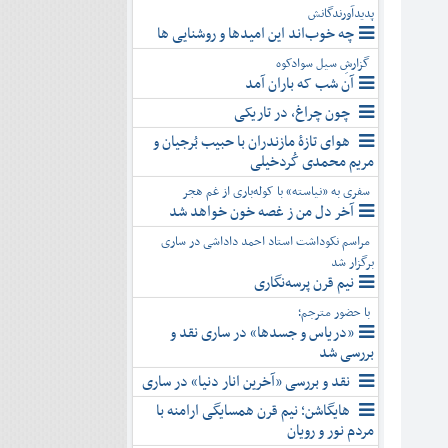
پدیدآورندگانش
چه خوب‌اند این امیدها و روشنایی ها
گزارشِ سیل سوادکوه
آن شب که باران آمد
چون چراغ، در تاریکی
هوای تازۀ مازندران با حبیب بُرجیان و
مریم محمدی کُردخیلی
سفری به «نیاسته» با کوله‌باری از غم هجر
آخر دل من ز غصه خون خواهد شد
مراسم نکوداشت استاد احمد داداشی در ساری
برگزار شد
نیم قرن پرسه‌نگاری
با حضور مترجم؛
«دریاس و جسدها» در ساری نقد و
بررسی شد
نقد و بررسی «آخرین انار دنیا» در ساری
هایگاشن؛ نیم قرن همسایگی ارامنه با
مردم نور و رویان