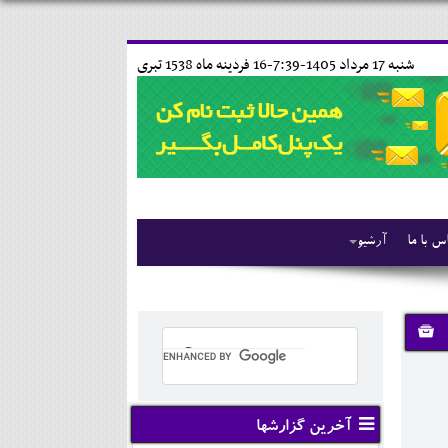
شنبه 17 مرداد 1405-7:39-
16 فردينه ماه 1538 تبری
س با ما
آرشیو
آخرین گزارشها