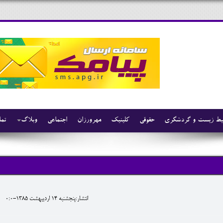
ط زیست و گردشگری
حقوقی
کلینیک
مهرورزان
اجتماعی
وبلاگ
تما
انتشار:پنجشنبه 14 ارديبهشت 1385-0:0