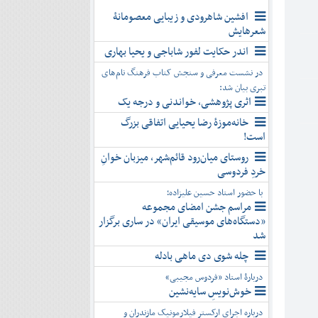
افشین شاهرودی و زیبایی معصومانۀ
شعرهایش
اندر حکایت لفور شاباجی و یحیا بهاری
در نشست معرفی و سنجش کتاب فرهنگ نام‌های
تبری بیان شد:
اثری پژوهشی، خواندنی و درجه یک
خانه‌موزۀ رضا یحیایی اتفاقی بزرگ
است!
روستای میان‌رود قائم‌شهر، میزبان خوانِ
خردِ فردوسی
با حضور استاد حسین علیزاده؛
مراسم جشن امضای مجموعه
«دستگاه‌های موسیقی ایران» در ساری برگزار
شد
چله شوی دی ماهی بادله
دربارۀ استاد «فردوس مجیبی»
خوش‌نویسِ سایه‌نشین
درباره اجرای ارکستر فیلارمونیک مازندران و