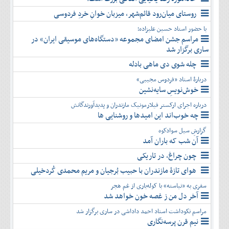
روستای میان‌رود قائم‌شهر، میزبان خوانِ خردِ فردوسی
با حضور استاد حسین علیزاده؛
مراسم جشن امضای مجموعه «دستگاه‌های موسیقی ایران» در
ساری برگزار شد
چله شوی دی ماهی بادله
دربارۀ استاد «فردوس مجیبی»
خوش‌نویسِ سایه‌نشین
درباره اجرای ارکستر فیلارمونیک مازندران و پدیدآورندگانش
چه خوب‌اند این امیدها و روشنایی ها
گزارشِ سیل سوادکوه
آن شب که باران آمد
چون چراغ، در تاریکی
هوای تازۀ مازندران با حبیب بُرجیان و مریم محمدی کُردخیلی
سفری به «نیاسته» با کوله‌باری از غم هجر
آخر دل من ز غصه خون خواهد شد
مراسم نکوداشت استاد احمد داداشی در ساری برگزار شد
نیم قرن پرسه‌نگاری