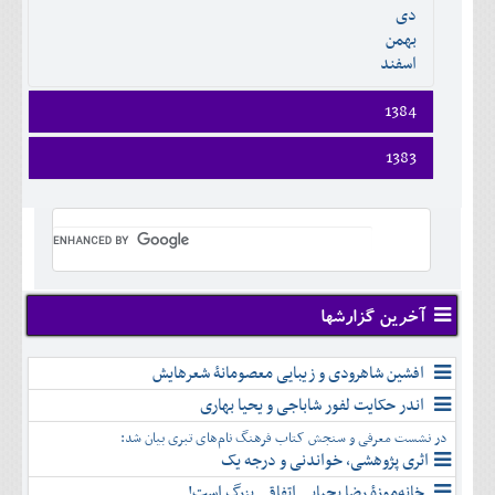
دی
اسفند
بهمن
اسفند
1384
فروردين
1383
ارديبهشت
فروردين
خرداد
ارديبهشت
تير
خرداد
مرداد
تير
شهريور
مرداد
مهر
شهريور
آخرین گزارشها
آبان
مهر
آذر
آبان
افشین شاهرودی و زیبایی معصومانۀ شعرهایش
دی
آذر
بهمن
اندر حکایت لفور شاباجی و یحیا بهاری
دی
اسفند
در نشست معرفی و سنجش کتاب فرهنگ نام‌های تبری بیان شد:
بهمن
اثری پژوهشی، خواندنی و درجه یک
اسفند
خانه‌موزۀ رضا یحیایی اتفاقی بزرگ است!