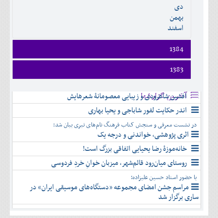
دی
اسفند
بهمن
اسفند
1384
فروردين
1383
ارديبهشت
فروردين
خرداد
افشین شاهرودی و زیبایی معصومانۀ شعرهایش
ارديبهشت
آخرین گزارشها
تير
خرداد
اندر حکایت لفور شاباجی و یحیا بهاری
مرداد
تير
شهريور
در نشست معرفی و سنجش کتاب فرهنگ نام‌های تبری بیان شد:
مرداد
مهر
اثری پژوهشی، خواندنی و درجه یک
شهريور
آبان
خانه‌موزۀ رضا یحیایی اتفاقی بزرگ است!
مهر
آذر
روستای میان‌رود قائم‌شهر، میزبان خوانِ خردِ فردوسی
آبان
دی
آذر
بهمن
با حضور استاد حسین علیزاده؛
دی
اسفند
مراسم جشن امضای مجموعه «دستگاه‌های موسیقی ایران» در
بهمن
ساری برگزار شد
اسفند