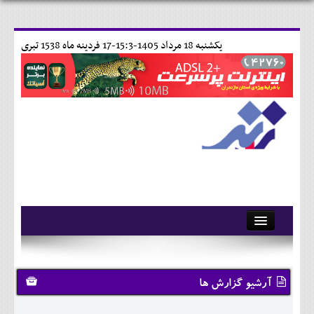
يکشنبه 18 مرداد 1405-15:3-
17 فردينه ماه 1538 تبری
آرشیو
تماس با ما
آرشیو گزارش ها
وبلاگ