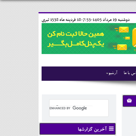
دوشنبه 19 مرداد 1405-7:53-
18 فردينه ماه 1538 تبری
س با ما
آرشیو
آخرین گزارشها