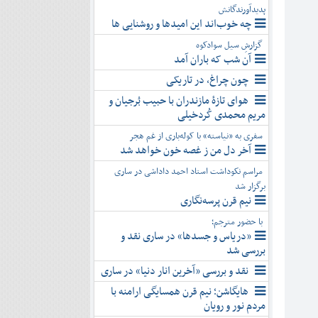
پدیدآورندگانش
چه خوب‌اند این امیدها و روشنایی ها
گزارشِ سیل سوادکوه
آن شب که باران آمد
چون چراغ، در تاریکی
هوای تازۀ مازندران با حبیب بُرجیان و
مریم محمدی کُردخیلی
سفری به «نیاسته» با کوله‌باری از غم هجر
آخر دل من ز غصه خون خواهد شد
مراسم نکوداشت استاد احمد داداشی در ساری
برگزار شد
نیم قرن پرسه‌نگاری
با حضور مترجم؛
«دریاس و جسدها» در ساری نقد و
بررسی شد
نقد و بررسی «آخرین انار دنیا» در ساری
هایگاشن؛ نیم قرن همسایگی ارامنه با
مردم نور و رویان