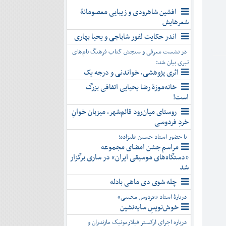
افشین شاهرودی و زیبایی معصومانۀ
شعرهایش
اندر حکایت لفور شاباجی و یحیا بهاری
در نشست معرفی و سنجش کتاب فرهنگ نام‌های
تبری بیان شد:
اثری پژوهشی، خواندنی و درجه یک
خانه‌موزۀ رضا یحیایی اتفاقی بزرگ
است!
روستای میان‌رود قائم‌شهر، میزبان خوانِ
خردِ فردوسی
با حضور استاد حسین علیزاده؛
مراسم جشن امضای مجموعه
«دستگاه‌های موسیقی ایران» در ساری برگزار
شد
چله شوی دی ماهی بادله
دربارۀ استاد «فردوس مجیبی»
خوش‌نویسِ سایه‌نشین
درباره اجرای ارکستر فیلارمونیک مازندران و