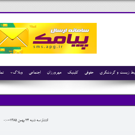
ط زیست و گردشگری
حقوقی
کلینیک
مهرورزان
اجتماعی
وبلاگ
تما
انتشار:سه شنبه 24 بهمن 1385-0:0