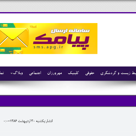
ط زیست و گردشگری
حقوقی
کلینیک
مهرورزان
اجتماعی
وبلاگ
تما
انتشار:يکشنبه 30 ارديبهشت 1386-0:0