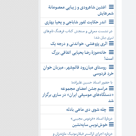
افشین شاهرودی و زیبایی معصومانۀ
شعرهایش
اندر حکایت لفور شاباجی و یحیا بهاری
در نشست معرفی و سنجش کتاب فرهنگ نام‌های
تبری بیان شد:
اثری پژوهشی، خواندنی و درجه یک
خانه‌موزۀ رضا یحیایی اتفاقی بزرگ
است!
روستای میان‌رود قائم‌شهر، میزبان خوانِ
خردِ فردوسی
با حضور استاد حسین علیزاده؛
مراسم جشن امضای مجموعه
«دستگاه‌های موسیقی ایران» در ساری برگزار
شد
چله شوی دی ماهی بادله
دربارۀ استاد «فردوس مجیبی»
خوش‌نویسِ سایه‌نشین
درباره اجرای ارکستر فیلارمونیک مازندران و