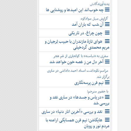
پدیدآورندگانش
چه خوب‌اند این امیدها و روشنایی ها
گزارشِ سیل سوادکوه
آن شب که باران آمد
چون چراغ، در تاریکی
هوای تازۀ مازندران با حبیب بُرجیان و
مریم محمدی کُردخیلی
سفری به «نیاسته» با کوله‌باری از غم هجر
آخر دل من ز غصه خون خواهد شد
مراسم نکوداشت استاد احمد داداشی در ساری
برگزار شد
نیم قرن پرسه‌نگاری
با حضور مترجم؛
«دریاس و جسدها» در ساری نقد و
بررسی شد
نقد و بررسی «آخرین انار دنیا» در ساری
هایگاشن؛ نیم قرن همسایگی ارامنه با
مردم نور و رویان