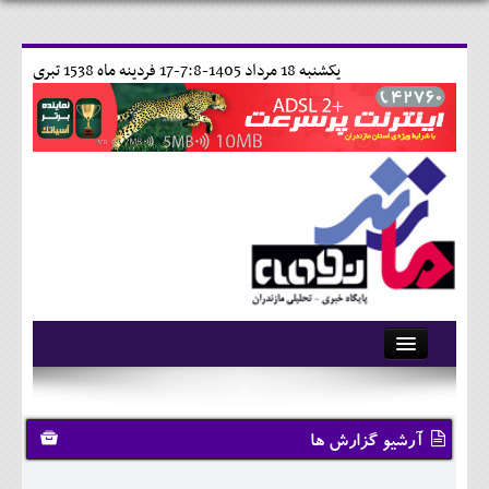
يکشنبه 18 مرداد 1405-7:8-
17 فردينه ماه 1538 تبری
آرشیو
تماس با ما
آرشیو گزارش ها
وبلاگ