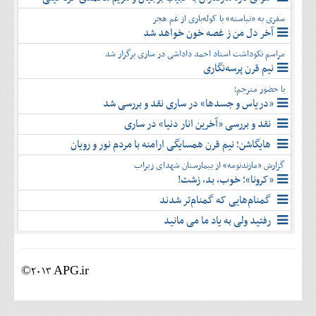
سفری به «نیاسته» با کوله‌باری از غم هجر
آخر دل من ز غصه خون خواهد شد
مراسم نکوداشت استاد احمد داداشی در ساری برگزار شد
نیم قرن پرسه‌نگاری
با حضور مترجم؛
«دریاس و جسدها» در ساری نقد و بررسی شد
نقد و بررسی «آخرین انار دنیا» در ساری
هایگاشن؛ نیم قرن همسایگی ارامنه با مردم نور و رویان
گزارش «مازندنومه» از بیمارستان شهدای زیراب
«کرونا»؛ خوب، بد، زشت!
گمنام‌هایی که گمنام‌تر شدند
رفتید ولی به یاد ما می مانید
©2013 APG.ir