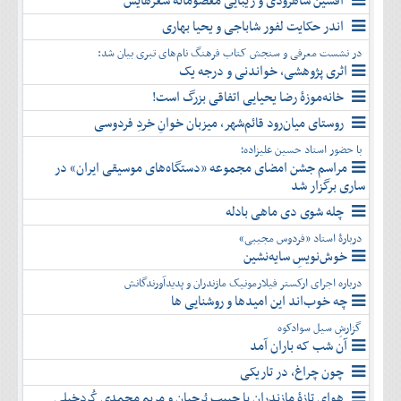
افشین شاهرودی و زیبایی معصومانۀ شعرهایش
دی
اسفند
آذر
بهمن
اندر حکایت لفور شاباجی و یحیا بهاری
دی
اسفند
در نشست معرفی و سنجش کتاب فرهنگ نام‌های تبری بیان شد:
بهمن
اثری پژوهشی، خواندنی و درجه یک
اسفند
خانه‌موزۀ رضا یحیایی اتفاقی بزرگ است!
روستای میان‌رود قائم‌شهر، میزبان خوانِ خردِ فردوسی
با حضور استاد حسین علیزاده؛
مراسم جشن امضای مجموعه «دستگاه‌های موسیقی ایران» در
ساری برگزار شد
چله شوی دی ماهی بادله
دربارۀ استاد «فردوس مجیبی»
خوش‌نویسِ سایه‌نشین
درباره اجرای ارکستر فیلارمونیک مازندران و پدیدآورندگانش
چه خوب‌اند این امیدها و روشنایی ها
گزارشِ سیل سوادکوه
آن شب که باران آمد
چون چراغ، در تاریکی
هوای تازۀ مازندران با حبیب بُرجیان و مریم محمدی کُردخیلی