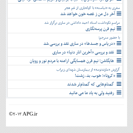
سفری به «نیاسته» با کوله‌باری از غم هجر
آخر دل من ز غصه خون خواهد شد
مراسم نکوداشت استاد احمد داداشی در ساری برگزار شد
نیم قرن پرسه‌نگاری
با حضور مترجم؛
«دریاس و جسدها» در ساری نقد و بررسی شد
نقد و بررسی «آخرین انار دنیا» در ساری
هایگاشن؛ نیم قرن همسایگی ارامنه با مردم نور و رویان
گزارش «مازندنومه» از بیمارستان شهدای زیراب
«کرونا»؛ خوب، بد، زشت!
گمنام‌هایی که گمنام‌تر شدند
رفتید ولی به یاد ما می مانید
©2013 APG.ir