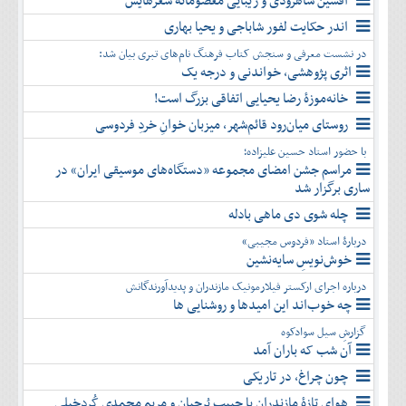
افشین شاهرودی و زیبایی معصومانۀ شعرهایش
دی
اسفند
آذر
بهمن
اندر حکایت لفور شاباجی و یحیا بهاری
دی
اسفند
در نشست معرفی و سنجش کتاب فرهنگ نام‌های تبری بیان شد:
بهمن
اثری پژوهشی، خواندنی و درجه یک
اسفند
خانه‌موزۀ رضا یحیایی اتفاقی بزرگ است!
روستای میان‌رود قائم‌شهر، میزبان خوانِ خردِ فردوسی
با حضور استاد حسین علیزاده؛
مراسم جشن امضای مجموعه «دستگاه‌های موسیقی ایران» در
ساری برگزار شد
چله شوی دی ماهی بادله
دربارۀ استاد «فردوس مجیبی»
خوش‌نویسِ سایه‌نشین
درباره اجرای ارکستر فیلارمونیک مازندران و پدیدآورندگانش
چه خوب‌اند این امیدها و روشنایی ها
گزارشِ سیل سوادکوه
آن شب که باران آمد
چون چراغ، در تاریکی
هوای تازۀ مازندران با حبیب بُرجیان و مریم محمدی کُردخیلی