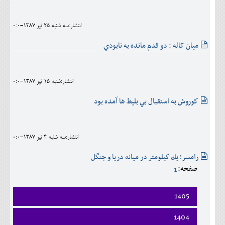
اجتماعی
انتشار:سه شنبه 25 تير 1387-0:0
مهرورزان
ميان کاله : دو قدم مانده به نابودي
کلینیک
حقوقی
انتشار:شنبه 15 تير 1387-0:0
محیط زیست و گردشگری
كوروش به استقبال بي بليط ها آمده بود
فرهنگی و هنری
اقتصادی
انتشار:سه شنبه 4 تير 1387-0:0
سیاسی
رامسر؛ يك كيلومتر در ميانه دريا و جنگل
صفحه:
1
خانه
1405
فروردين
1404