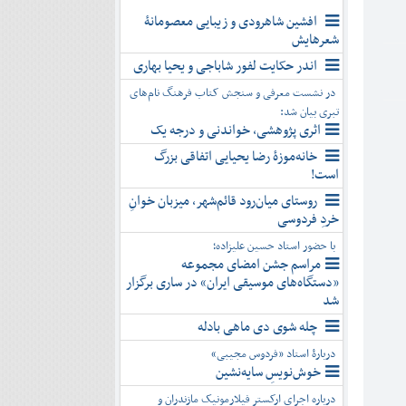
افشین شاهرودی و زیبایی معصومانۀ
شعرهایش
اندر حکایت لفور شاباجی و یحیا بهاری
در نشست معرفی و سنجش کتاب فرهنگ نام‌های
تبری بیان شد:
اثری پژوهشی، خواندنی و درجه یک
خانه‌موزۀ رضا یحیایی اتفاقی بزرگ
است!
روستای میان‌رود قائم‌شهر، میزبان خوانِ
خردِ فردوسی
با حضور استاد حسین علیزاده؛
مراسم جشن امضای مجموعه
«دستگاه‌های موسیقی ایران» در ساری برگزار
شد
چله شوی دی ماهی بادله
دربارۀ استاد «فردوس مجیبی»
خوش‌نویسِ سایه‌نشین
درباره اجرای ارکستر فیلارمونیک مازندران و