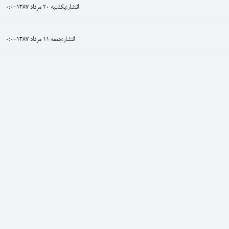
انتشار:يکشنبه 20 مرداد 1387-0:0
انتشار:جمعه 11 مرداد 1387-0:0