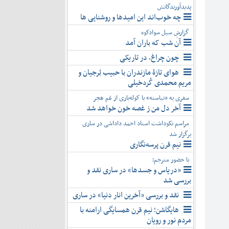
پدیدآورندگانش
چه خوب‌اند این امیدها و روشنایی ها
گزارشِ سیل سوادکوه
آن شب که باران آمد
چون چراغ، در تاریکی
هوای تازۀ مازندران با حبیب بُرجیان و
مریم محمدی کُردخیلی
سفری به «نیاسته» با کوله‌باری از غم هجر
آخر دل من ز غصه خون خواهد شد
مراسم نکوداشت استاد احمد داداشی در ساری
برگزار شد
نیم قرن پرسه‌نگاری
با حضور مترجم؛
«دریاس و جسدها» در ساری نقد و
بررسی شد
نقد و بررسی «آخرین انار دنیا» در ساری
هایگاشن؛ نیم قرن همسایگی ارامنه با
مردم نور و رویان