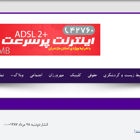
ط زیست و گردشگری
حقوقی
کلینیک
مهرورزان
اجتماعی
وبلاگ
تما
انتشار:دوشنبه 28 مرداد 1387-0:0
ند!