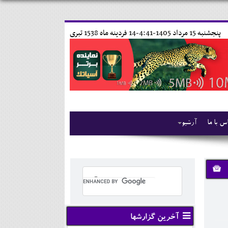
پنجشنبه 15 مرداد 1405-4:41-
14 فردينه ماه 1538 تبری
س با ما
آرشیو
آخرین گزارشها