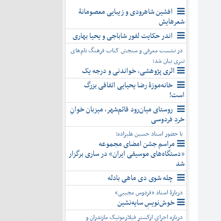
افشین شاهرودی و زیبایی معصومانۀ
شعرهایش
اندر حکایت لفور شاباجی و یحیا بهاری
در نشست معرفی و سنجش کتاب فرهنگ نام‌های
تبری بیان شد:
اثری پژوهشی، خواندنی و درجه یک
خانه‌موزۀ رضا یحیایی اتفاقی بزرگ
است!
روستای میان‌رود قائم‌شهر، میزبان خوانِ
خردِ فردوسی
با حضور استاد حسین علیزاده؛
مراسم جشن امضای مجموعه
«دستگاه‌های موسیقی ایران» در ساری برگزار
شد
چله شوی دی ماهی بادله
دربارۀ استاد «فردوس مجیبی»
خوش‌نویسِ سایه‌نشین
درباره اجرای ارکستر فیلارمونیک مازندران و