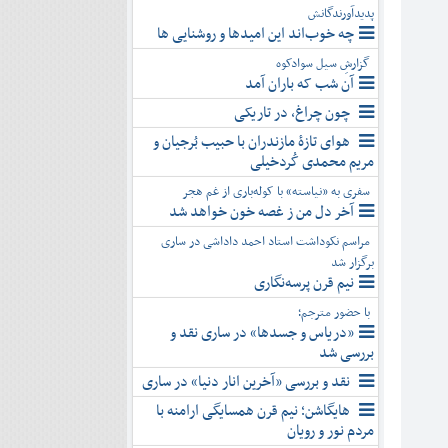
پدیدآورندگانش
چه خوب‌اند این امیدها و روشنایی ها
گزارشِ سیل سوادکوه
آن شب که باران آمد
چون چراغ، در تاریکی
هوای تازۀ مازندران با حبیب بُرجیان و
مریم محمدی کُردخیلی
سفری به «نیاسته» با کوله‌باری از غم هجر
آخر دل من ز غصه خون خواهد شد
مراسم نکوداشت استاد احمد داداشی در ساری
برگزار شد
نیم قرن پرسه‌نگاری
با حضور مترجم؛
«دریاس و جسدها» در ساری نقد و
بررسی شد
نقد و بررسی «آخرین انار دنیا» در ساری
هایگاشن؛ نیم قرن همسایگی ارامنه با
مردم نور و رویان