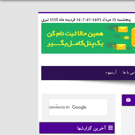
پنجشنبه 15 مرداد 1405-7:42-
14 فردينه ماه 1538 تبری
س با ما
آرشیو
آخرین گزارشها