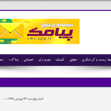
ط زیست و گردشگری
حقوقی
کلینیک
مهرورزان
اجتماعی
وبلاگ
تما
انتشار:چهارشنبه 26 فروردين 1388-0:0