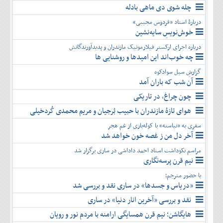
چله شوی دی ماهی بادله
دربارۀ استاد «فردوس مجیبی»
خوش‌نویسِ سایه‌نشین
درباره اجرای ارکستر فیلارمونیک مازندران و پدیدآورندگانش
چه خوب‌اند این امیدها و روشنایی ها
گزارشِ سیل سوادکوه
آن شب که باران آمد
چون چراغ، در تاریکی
هوای تازۀ مازندران با حبیب بُرجیان و مریم محمدی کُردخیلی
سفری به «نیاسته» با کوله‌باری از غم هجر
آخر دل من ز غصه خون خواهد شد
مراسم نکوداشت استاد احمد داداشی در ساری برگزار شد
نیم قرن پرسه‌نگاری
با حضور مترجم؛
«دریاس و جسدها» در ساری نقد و بررسی شد
نقد و بررسی «آخرین انار دنیا» در ساری
هایگاشن؛ نیم قرن همسایگی ارامنه با مردم نور و رویان