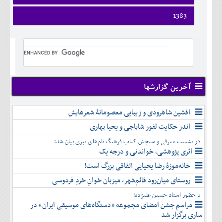
ارديبهشت
تير
شهريور
فروردين
1383
خرداد
مرداد
مهر
ارديبهشت
تير
شهريور
آبان
فروردين
خرداد
مرداد
مهر
آذر
ارديبهشت
تير
شهريور
آبان
دی
خرداد
مرداد
مهر
آذر
بهمن
تير
شهريور
آبان
دی
اسفند
مرداد
مهر
آذر
بهمن
شهريور
آخرین گزارشها
آبان
دی
اسفند
مهر
آذر
بهمن
آبان
افشین شاهرودی و زیبایی معصومانۀ شعرهایش
دی
اسفند
آذر
بهمن
اندر حکایت لفور شاباجی و یحیا بهاری
دی
اسفند
در نشست معرفی و سنجش کتاب فرهنگ نام‌های تبری بیان شد:
بهمن
اثری پژوهشی، خواندنی و درجه یک
اسفند
خانه‌موزۀ رضا یحیایی اتفاقی بزرگ است!
روستای میان‌رود قائم‌شهر، میزبان خوانِ خردِ فردوسی
با حضور استاد حسین علیزاده؛
مراسم جشن امضای مجموعه «دستگاه‌های موسیقی ایران» در
ساری برگزار شد