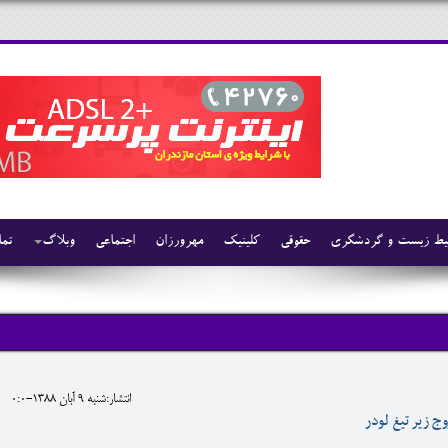
ط زیست و گردشگری
حقوقی
کلینیک
مهرورزان
اجتماعی
وبلاگ
تما
انتشار:شنبه 9 آبان 1388-0:0
ج زير تيغ لودر