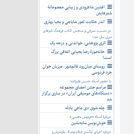
افشین شاهرودی و زیبایی معصومانۀ
شعرهایش
اندر حکایت لفور شاباجی و یحیا بهاری
در نشست معرفی و سنجش کتاب فرهنگ نام‌های
تبری بیان شد:
اثری پژوهشی، خواندنی و درجه یک
خانه‌موزۀ رضا یحیایی اتفاقی بزرگ
است!
روستای میان‌رود قائم‌شهر، میزبان خوانِ
خردِ فردوسی
با حضور استاد حسین علیزاده؛
مراسم جشن امضای مجموعه
«دستگاه‌های موسیقی ایران» در ساری برگزار
شد
چله شوی دی ماهی بادله
دربارۀ استاد «فردوس مجیبی»
خوش‌نویسِ سایه‌نشین
درباره اجرای ارکستر فیلارمونیک مازندران و