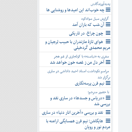
پدیدآورندگانش
چه خوب‌اند این امیدها و روشنایی ها
گزارشِ سیل سوادکوه
آن شب که باران آمد
چون چراغ، در تاریکی
هوای تازۀ مازندران با حبیب بُرجیان و
مریم محمدی کُردخیلی
سفری به «نیاسته» با کوله‌باری از غم هجر
آخر دل من ز غصه خون خواهد شد
مراسم نکوداشت استاد احمد داداشی در ساری
برگزار شد
نیم قرن پرسه‌نگاری
با حضور مترجم؛
«دریاس و جسدها» در ساری نقد و
بررسی شد
نقد و بررسی «آخرین انار دنیا» در ساری
هایگاشن؛ نیم قرن همسایگی ارامنه با
مردم نور و رویان