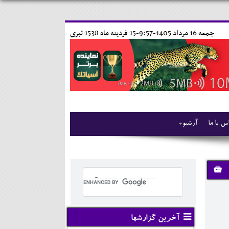
جمعه 16 مرداد 1405-9:57-
15 فردينه ماه 1538 تبری
س با ما
آرشیو
آخرین گزارشها