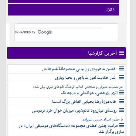
ارديبهشت
تير
شهريور
آبان
فروردين
1383
خرداد
مرداد
مهر
آذر
ارديبهشت
تير
شهريور
آبان
دی
فروردين
خرداد
مرداد
مهر
آذر
بهمن
ارديبهشت
تير
شهريور
آبان
دی
اسفند
خرداد
مرداد
مهر
آذر
بهمن
تير
شهريور
آبان
دی
اسفند
مرداد
مهر
آذر
بهمن
شهريور
آخرین گزارشها
آبان
دی
اسفند
مهر
آذر
بهمن
آبان
افشین شاهرودی و زیبایی معصومانۀ شعرهایش
دی
اسفند
آذر
بهمن
اندر حکایت لفور شاباجی و یحیا بهاری
دی
اسفند
در نشست معرفی و سنجش کتاب فرهنگ نام‌های تبری بیان شد:
بهمن
اثری پژوهشی، خواندنی و درجه یک
اسفند
خانه‌موزۀ رضا یحیایی اتفاقی بزرگ است!
روستای میان‌رود قائم‌شهر، میزبان خوانِ خردِ فردوسی
با حضور استاد حسین علیزاده؛
مراسم جشن امضای مجموعه «دستگاه‌های موسیقی ایران» در
ساری برگزار شد