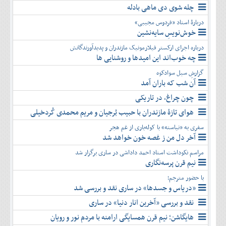
چله شوی دی ماهی بادله
دربارۀ استاد «فردوس مجیبی»
خوش‌نویسِ سایه‌نشین
درباره اجرای ارکستر فیلارمونیک مازندران و پدیدآورندگانش
چه خوب‌اند این امیدها و روشنایی ها
گزارشِ سیل سوادکوه
آن شب که باران آمد
چون چراغ، در تاریکی
هوای تازۀ مازندران با حبیب بُرجیان و مریم محمدی کُردخیلی
سفری به «نیاسته» با کوله‌باری از غم هجر
آخر دل من ز غصه خون خواهد شد
مراسم نکوداشت استاد احمد داداشی در ساری برگزار شد
نیم قرن پرسه‌نگاری
با حضور مترجم؛
«دریاس و جسدها» در ساری نقد و بررسی شد
نقد و بررسی «آخرین انار دنیا» در ساری
هایگاشن؛ نیم قرن همسایگی ارامنه با مردم نور و رویان