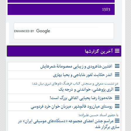
ارديبهشت
تير
شهريور
آبان
فروردين
1383
خرداد
مرداد
مهر
آذر
ارديبهشت
تير
شهريور
آبان
دی
فروردين
خرداد
مرداد
مهر
آذر
بهمن
ارديبهشت
تير
شهريور
آبان
دی
اسفند
خرداد
مرداد
مهر
آذر
بهمن
تير
شهريور
آبان
دی
اسفند
مرداد
مهر
آذر
بهمن
شهريور
آخرین گزارشها
آبان
دی
اسفند
مهر
آذر
بهمن
آبان
افشین شاهرودی و زیبایی معصومانۀ شعرهایش
دی
اسفند
آذر
بهمن
اندر حکایت لفور شاباجی و یحیا بهاری
دی
اسفند
در نشست معرفی و سنجش کتاب فرهنگ نام‌های تبری بیان شد:
بهمن
اثری پژوهشی، خواندنی و درجه یک
اسفند
خانه‌موزۀ رضا یحیایی اتفاقی بزرگ است!
روستای میان‌رود قائم‌شهر، میزبان خوانِ خردِ فردوسی
با حضور استاد حسین علیزاده؛
مراسم جشن امضای مجموعه «دستگاه‌های موسیقی ایران» در
ساری برگزار شد