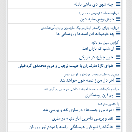
چله شوی دی ماهی بادله
دربارۀ استاد «فردوس مجیبی»
خوش‌نویسِ سایه‌نشین
درباره اجرای ارکستر فیلارمونیک مازندران و پدیدآورندگانش
چه خوب‌اند این امیدها و روشنایی ها
گزارشِ سیل سوادکوه
آن شب که باران آمد
چون چراغ، در تاریکی
هوای تازۀ مازندران با حبیب بُرجیان و مریم محمدی کُردخیلی
سفری به «نیاسته» با کوله‌باری از غم هجر
آخر دل من ز غصه خون خواهد شد
مراسم نکوداشت استاد احمد داداشی در ساری برگزار شد
نیم قرن پرسه‌نگاری
با حضور مترجم؛
«دریاس و جسدها» در ساری نقد و بررسی شد
نقد و بررسی «آخرین انار دنیا» در ساری
هایگاشن؛ نیم قرن همسایگی ارامنه با مردم نور و رویان