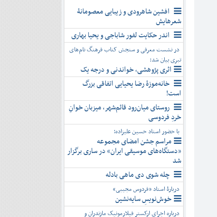
افشین شاهرودی و زیبایی معصومانۀ
شعرهایش
اندر حکایت لفور شاباجی و یحیا بهاری
در نشست معرفی و سنجش کتاب فرهنگ نام‌های
تبری بیان شد:
اثری پژوهشی، خواندنی و درجه یک
خانه‌موزۀ رضا یحیایی اتفاقی بزرگ
است!
روستای میان‌رود قائم‌شهر، میزبان خوانِ
خردِ فردوسی
با حضور استاد حسین علیزاده؛
مراسم جشن امضای مجموعه
«دستگاه‌های موسیقی ایران» در ساری برگزار
شد
چله شوی دی ماهی بادله
دربارۀ استاد «فردوس مجیبی»
خوش‌نویسِ سایه‌نشین
درباره اجرای ارکستر فیلارمونیک مازندران و