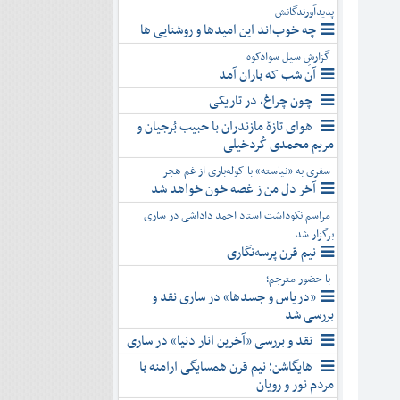
پدیدآورندگانش
چه خوب‌اند این امیدها و روشنایی ها
گزارشِ سیل سوادکوه
آن شب که باران آمد
چون چراغ، در تاریکی
هوای تازۀ مازندران با حبیب بُرجیان و
مریم محمدی کُردخیلی
سفری به «نیاسته» با کوله‌باری از غم هجر
آخر دل من ز غصه خون خواهد شد
مراسم نکوداشت استاد احمد داداشی در ساری
برگزار شد
نیم قرن پرسه‌نگاری
با حضور مترجم؛
«دریاس و جسدها» در ساری نقد و
بررسی شد
نقد و بررسی «آخرین انار دنیا» در ساری
هایگاشن؛ نیم قرن همسایگی ارامنه با
مردم نور و رویان