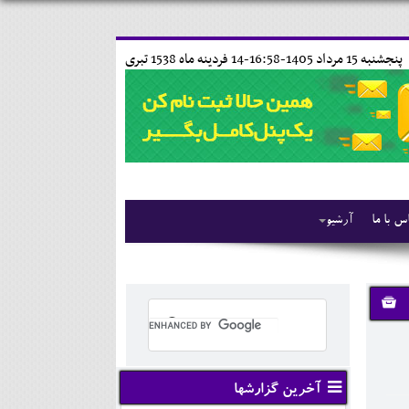
پنجشنبه 15 مرداد 1405-16:58-
14 فردينه ماه 1538 تبری
س با ما
آرشیو
آخرین گزارشها