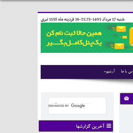
شنبه 17 مرداد 1405-21:23-
16 فردينه ماه 1538 تبری
س با ما
آرشیو
آخرین گزارشها