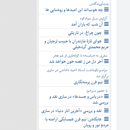
پدیدآورندگانش
چه خوب‌اند این امیدها و روشنایی ها
گزارشِ سیل سوادکوه
آن شب که باران آمد
چون چراغ، در تاریکی
هوای تازۀ مازندران با حبیب بُرجیان و
مریم محمدی کُردخیلی
سفری به «نیاسته» با کوله‌باری از غم هجر
آخر دل من ز غصه خون خواهد شد
مراسم نکوداشت استاد احمد داداشی در ساری
برگزار شد
نیم قرن پرسه‌نگاری
با حضور مترجم؛
«دریاس و جسدها» در ساری نقد و
بررسی شد
نقد و بررسی «آخرین انار دنیا» در ساری
هایگاشن؛ نیم قرن همسایگی ارامنه با
مردم نور و رویان