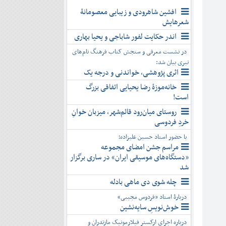
افشین شاهرودی و زیبایی معصومانۀ
شعرهایش
اندر حکایت لفور شاباجی و یحیا بهاری
در نشست معرفی و سنجش کتاب فرهنگ نام‌های
تبری بیان شد:
اثری پژوهشی، خواندنی و درجه یک
خانه‌موزۀ رضا یحیایی اتفاقی بزرگ
است!
روستای میان‌رود قائم‌شهر، میزبان خوانِ
خردِ فردوسی
با حضور استاد حسین علیزاده؛
مراسم جشن امضای مجموعه
«دستگاه‌های موسیقی ایران» در ساری برگزار
شد
چله شوی دی ماهی بادله
دربارۀ استاد «فردوس مجیبی»
خوش‌نویسِ سایه‌نشین
درباره اجرای ارکستر فیلارمونیک مازندران و