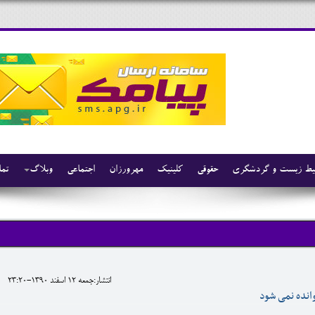
ط زیست و گردشگری
حقوقی
کلینیک
مهرورزان
اجتماعی
وبلاگ
تما
انتشار:جمعه 12 اسفند 1390-23:20
وانده نمی شود