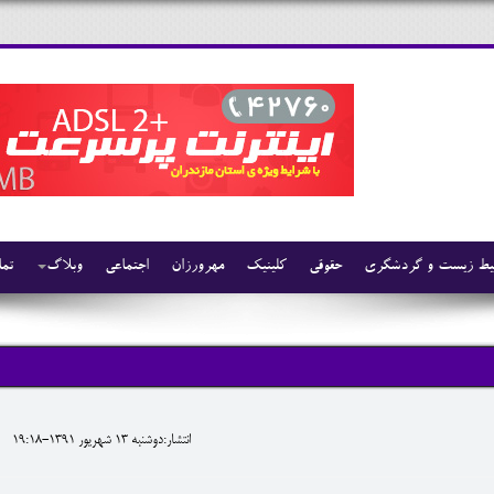
ط زیست و گردشگری
حقوقی
کلینیک
مهرورزان
اجتماعی
وبلاگ
تما
انتشار:دوشنبه 13 شهريور 1391-19:18