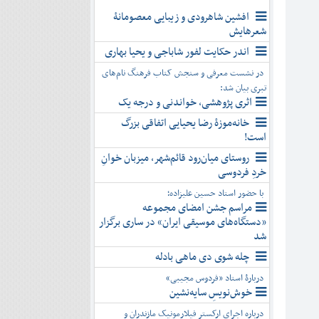
افشین شاهرودی و زیبایی معصومانۀ
شعرهایش
اندر حکایت لفور شاباجی و یحیا بهاری
در نشست معرفی و سنجش کتاب فرهنگ نام‌های
تبری بیان شد:
اثری پژوهشی، خواندنی و درجه یک
خانه‌موزۀ رضا یحیایی اتفاقی بزرگ
است!
روستای میان‌رود قائم‌شهر، میزبان خوانِ
خردِ فردوسی
با حضور استاد حسین علیزاده؛
مراسم جشن امضای مجموعه
«دستگاه‌های موسیقی ایران» در ساری برگزار
شد
چله شوی دی ماهی بادله
دربارۀ استاد «فردوس مجیبی»
خوش‌نویسِ سایه‌نشین
درباره اجرای ارکستر فیلارمونیک مازندران و