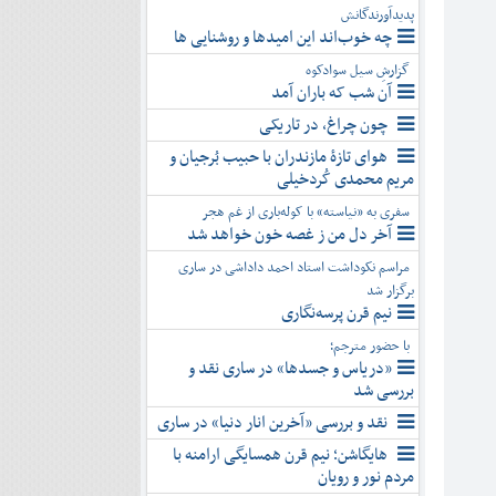
پدیدآورندگانش
چه خوب‌اند این امیدها و روشنایی ها
گزارشِ سیل سوادکوه
آن شب که باران آمد
چون چراغ، در تاریکی
هوای تازۀ مازندران با حبیب بُرجیان و
مریم محمدی کُردخیلی
سفری به «نیاسته» با کوله‌باری از غم هجر
آخر دل من ز غصه خون خواهد شد
مراسم نکوداشت استاد احمد داداشی در ساری
برگزار شد
نیم قرن پرسه‌نگاری
با حضور مترجم؛
«دریاس و جسدها» در ساری نقد و
بررسی شد
نقد و بررسی «آخرین انار دنیا» در ساری
هایگاشن؛ نیم قرن همسایگی ارامنه با
مردم نور و رویان