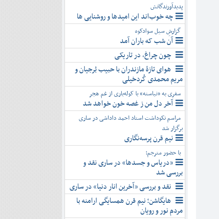
پدیدآورندگانش
چه خوب‌اند این امیدها و روشنایی ها
گزارشِ سیل سوادکوه
آن شب که باران آمد
چون چراغ، در تاریکی
هوای تازۀ مازندران با حبیب بُرجیان و
مریم محمدی کُردخیلی
سفری به «نیاسته» با کوله‌باری از غم هجر
آخر دل من ز غصه خون خواهد شد
مراسم نکوداشت استاد احمد داداشی در ساری
برگزار شد
نیم قرن پرسه‌نگاری
با حضور مترجم؛
«دریاس و جسدها» در ساری نقد و
بررسی شد
نقد و بررسی «آخرین انار دنیا» در ساری
هایگاشن؛ نیم قرن همسایگی ارامنه با
مردم نور و رویان