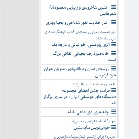
افشین شاهرودی و زیبایی معصومانۀ
شعرهایش
اندر حکایت لفور شاباجی و یحیا بهاری
در نشست معرفی و سنجش کتاب فرهنگ نام‌های
تبری بیان شد:
اثری پژوهشی، خواندنی و درجه یک
خانه‌موزۀ رضا یحیایی اتفاقی بزرگ
است!
روستای میان‌رود قائم‌شهر، میزبان خوانِ
خردِ فردوسی
با حضور استاد حسین علیزاده؛
مراسم جشن امضای مجموعه
«دستگاه‌های موسیقی ایران» در ساری برگزار
شد
چله شوی دی ماهی بادله
دربارۀ استاد «فردوس مجیبی»
خوش‌نویسِ سایه‌نشین
درباره اجرای ارکستر فیلارمونیک مازندران و