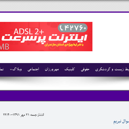
ط زیست و گردشگری
حقوقی
کلینیک
مهرورزان
اجتماعی
وبلاگ
تما
انتشار:جمعه 21 مهر 1391-22:40
سوال نبریم