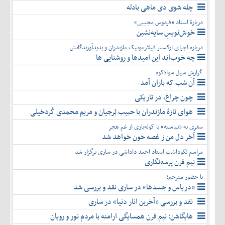
چله شوی دی ماهی بادله
دربارۀ استاد «فردوس مجیبی»
خوش‌نویسِ سایه‌نشین
درباره اجرای ارکستر فیلارمونیک مازندران و پدیدآورندگانش
چه خوب‌اند این امیدها و روشنایی ها
گزارشِ سیل سوادکوه
آن شب که باران آمد
چون چراغ، در تاریکی
هوای تازۀ مازندران با حبیب بُرجیان و مریم محمدی کُردخیلی
سفری به «نیاسته» با کوله‌باری از غم هجر
آخر دل من ز غصه خون خواهد شد
مراسم نکوداشت استاد احمد داداشی در ساری برگزار شد
نیم قرن پرسه‌نگاری
با حضور مترجم؛
«دریاس و جسدها» در ساری نقد و بررسی شد
نقد و بررسی «آخرین انار دنیا» در ساری
هایگاشن؛ نیم قرن همسایگی ارامنه با مردم نور و رویان