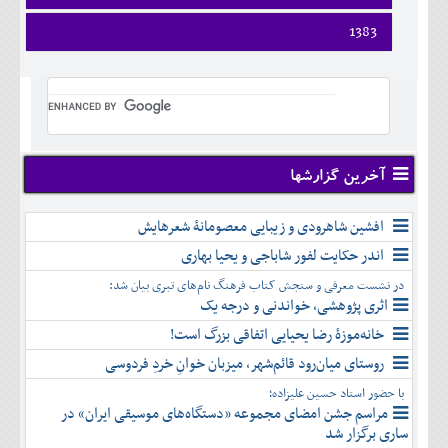
ارديبهشت
تير
شهريور
آبان
دی
اسفند
فروردين
1383
خرداد
مرداد
مهر
آذر
بهمن
ارديبهشت
تير
شهريور
آبان
دی
اسفند
فروردين
خرداد
مرداد
مهر
آذر
بهمن
ارديبهشت
تير
شهريور
آبان
دی
اسفند
خرداد
مرداد
مهر
آذر
بهمن
تير
شهريور
آبان
دی
اسفند
مرداد
مهر
آذر
بهمن
شهريور
آخرین گزارشها
آبان
دی
اسفند
مهر
آذر
بهمن
آبان
افشین شاهرودی و زیبایی معصومانۀ شعرهایش
دی
اسفند
آذر
بهمن
اندر حکایت لفور شاباجی و یحیا بهاری
دی
اسفند
در نشست معرفی و سنجش کتاب فرهنگ نام‌های تبری بیان شد:
بهمن
اثری پژوهشی، خواندنی و درجه یک
اسفند
خانه‌موزۀ رضا یحیایی اتفاقی بزرگ است!
روستای میان‌رود قائم‌شهر، میزبان خوانِ خردِ فردوسی
با حضور استاد حسین علیزاده؛
مراسم جشن امضای مجموعه «دستگاه‌های موسیقی ایران» در
ساری برگزار شد