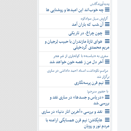
پدیدآورندگانش
چه خوب‌اند این امیدها و روشنایی ها
گزارشِ سیل سوادکوه
آن شب که باران آمد
چون چراغ، در تاریکی
هوای تازۀ مازندران با حبیب بُرجیان و
مریم محمدی کُردخیلی
سفری به «نیاسته» با کوله‌باری از غم هجر
آخر دل من ز غصه خون خواهد شد
مراسم نکوداشت استاد احمد داداشی در ساری
برگزار شد
نیم قرن پرسه‌نگاری
با حضور مترجم؛
«دریاس و جسدها» در ساری نقد و
بررسی شد
نقد و بررسی «آخرین انار دنیا» در ساری
هایگاشن؛ نیم قرن همسایگی ارامنه با
مردم نور و رویان