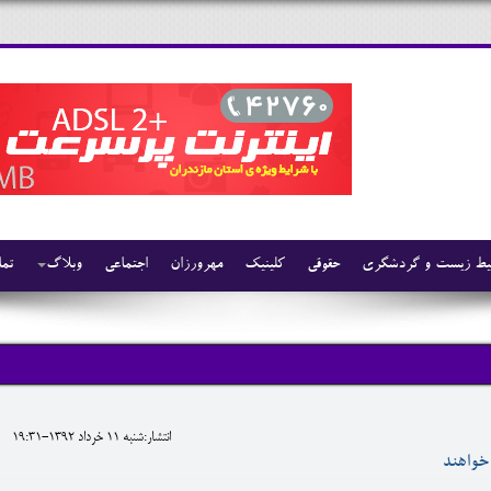
ط زیست و گردشگری
حقوقی
کلینیک
مهرورزان
اجتماعی
وبلاگ
تما
انتشار:شنبه 11 خرداد 1392-19:31
 خواهند