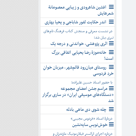
افشین شاهرودی و زیبایی معصومانۀ
شعرهایش
اندر حکایت لفور شاباجی و یحیا بهاری
در نشست معرفی و سنجش کتاب فرهنگ نام‌های
تبری بیان شد:
اثری پژوهشی، خواندنی و درجه یک
خانه‌موزۀ رضا یحیایی اتفاقی بزرگ
است!
روستای میان‌رود قائم‌شهر، میزبان خوانِ
خردِ فردوسی
با حضور استاد حسین علیزاده؛
مراسم جشن امضای مجموعه
«دستگاه‌های موسیقی ایران» در ساری برگزار
شد
چله شوی دی ماهی بادله
دربارۀ استاد «فردوس مجیبی»
خوش‌نویسِ سایه‌نشین
درباره اجرای ارکستر فیلارمونیک مازندران و