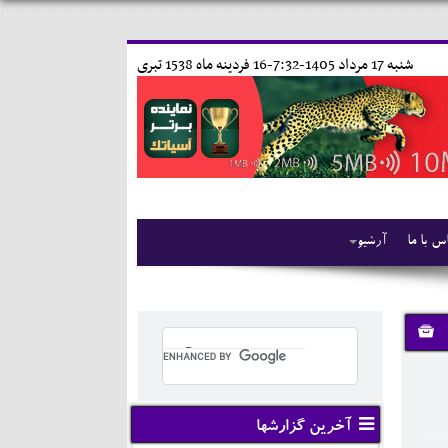
شنبه 17 مرداد 1405-7:32-
16 فردينه ماه 1538 تبری
س با ما
آرشیو
آخرین گزارشها