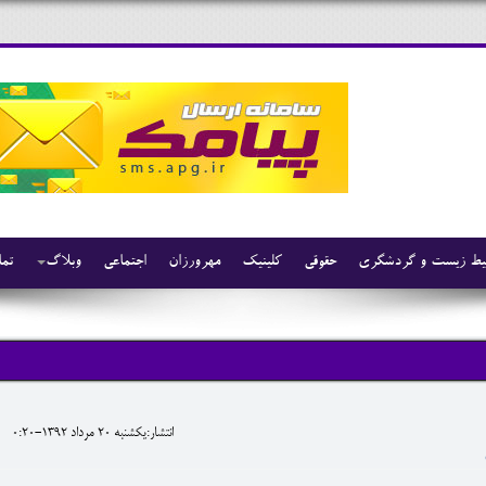
ط زیست و گردشگری
حقوقی
کلینیک
مهرورزان
اجتماعی
وبلاگ
تما
انتشار:يکشنبه 20 مرداد 1392-0:20