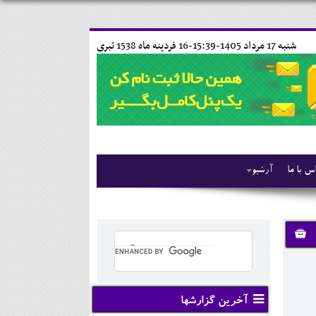
شنبه 17 مرداد 1405-15:39-
16 فردينه ماه 1538 تبری
س با ما
آرشیو
آخرین گزارشها