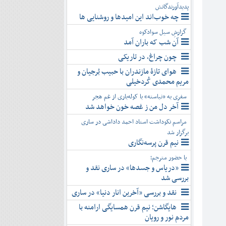
پدیدآورندگانش
چه خوب‌اند این امیدها و روشنایی ها
گزارشِ سیل سوادکوه
آن شب که باران آمد
چون چراغ، در تاریکی
هوای تازۀ مازندران با حبیب بُرجیان و
مریم محمدی کُردخیلی
سفری به «نیاسته» با کوله‌باری از غم هجر
آخر دل من ز غصه خون خواهد شد
مراسم نکوداشت استاد احمد داداشی در ساری
برگزار شد
نیم قرن پرسه‌نگاری
با حضور مترجم؛
«دریاس و جسدها» در ساری نقد و
بررسی شد
نقد و بررسی «آخرین انار دنیا» در ساری
هایگاشن؛ نیم قرن همسایگی ارامنه با
مردم نور و رویان