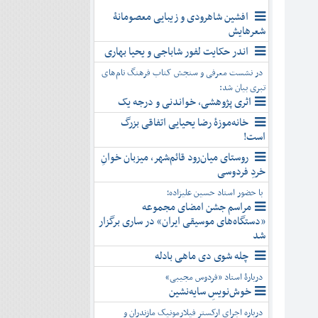
افشین شاهرودی و زیبایی معصومانۀ
شعرهایش
اندر حکایت لفور شاباجی و یحیا بهاری
در نشست معرفی و سنجش کتاب فرهنگ نام‌های
تبری بیان شد:
اثری پژوهشی، خواندنی و درجه یک
خانه‌موزۀ رضا یحیایی اتفاقی بزرگ
است!
روستای میان‌رود قائم‌شهر، میزبان خوانِ
خردِ فردوسی
با حضور استاد حسین علیزاده؛
مراسم جشن امضای مجموعه
«دستگاه‌های موسیقی ایران» در ساری برگزار
شد
چله شوی دی ماهی بادله
دربارۀ استاد «فردوس مجیبی»
خوش‌نویسِ سایه‌نشین
درباره اجرای ارکستر فیلارمونیک مازندران و