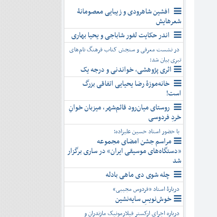
افشین شاهرودی و زیبایی معصومانۀ
شعرهایش
اندر حکایت لفور شاباجی و یحیا بهاری
در نشست معرفی و سنجش کتاب فرهنگ نام‌های
تبری بیان شد:
اثری پژوهشی، خواندنی و درجه یک
خانه‌موزۀ رضا یحیایی اتفاقی بزرگ
است!
روستای میان‌رود قائم‌شهر، میزبان خوانِ
خردِ فردوسی
با حضور استاد حسین علیزاده؛
مراسم جشن امضای مجموعه
«دستگاه‌های موسیقی ایران» در ساری برگزار
شد
چله شوی دی ماهی بادله
دربارۀ استاد «فردوس مجیبی»
خوش‌نویسِ سایه‌نشین
درباره اجرای ارکستر فیلارمونیک مازندران و