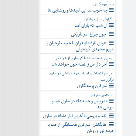
پدیدآورندگانش
چه خوب‌اند این امیدها و روشنایی ها
گزارشِ سیل سوادکوه
آن شب که باران آمد
چون چراغ، در تاریکی
هوای تازۀ مازندران با حبیب بُرجیان و
مریم محمدی کُردخیلی
سفری به «نیاسته» با کوله‌باری از غم هجر
آخر دل من ز غصه خون خواهد شد
مراسم نکوداشت استاد احمد داداشی در ساری
برگزار شد
نیم قرن پرسه‌نگاری
با حضور مترجم؛
«دریاس و جسدها» در ساری نقد و
بررسی شد
نقد و بررسی «آخرین انار دنیا» در ساری
هایگاشن؛ نیم قرن همسایگی ارامنه با
مردم نور و رویان