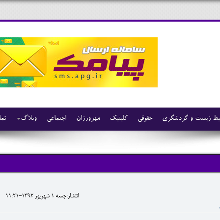
ط زیست و گردشگری
حقوقی
کلینیک
مهرورزان
اجتماعی
وبلاگ
تما
انتشار:جمعه 1 شهريور 1392-11:21