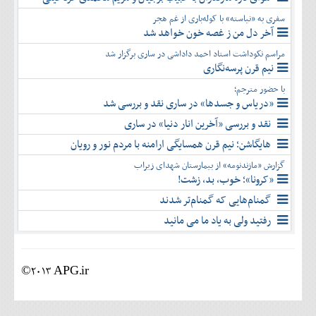
سفری به «نیاسته» با کوله‌باری از غم هجر
آخر دل من ز غصه خون خواهد شد
مراسم نکوداشت استاد احمد داداشی در ساری برگزار شد
نیم قرن پرسه‌نگاری
با حضور مترجم؛
«دریاس و جسدها» در ساری نقد و بررسی شد
نقد و بررسی «آخرین انار دنیا» در ساری
هایگاشن؛ نیم قرن همسایگی ارامنه با مردم نور و رویان
گزارش «مازندنومه» از بیمارستان شهدای زیراب
«کرونا»؛ خوب، بد، زشت!
گمنام‌هایی که گمنام‌تر شدند
رفتید ولی به یاد ما می مانید
©2013 APG.ir