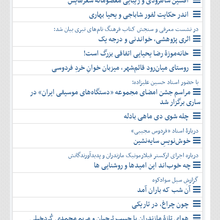
افشین شاهرودی و زیبایی معصومانۀ شعرهایش
دی
اسفند
آذر
بهمن
اندر حکایت لفور شاباجی و یحیا بهاری
دی
اسفند
در نشست معرفی و سنجش کتاب فرهنگ نام‌های تبری بیان شد:
بهمن
اثری پژوهشی، خواندنی و درجه یک
اسفند
خانه‌موزۀ رضا یحیایی اتفاقی بزرگ است!
روستای میان‌رود قائم‌شهر، میزبان خوانِ خردِ فردوسی
با حضور استاد حسین علیزاده؛
مراسم جشن امضای مجموعه «دستگاه‌های موسیقی ایران» در
ساری برگزار شد
چله شوی دی ماهی بادله
دربارۀ استاد «فردوس مجیبی»
خوش‌نویسِ سایه‌نشین
درباره اجرای ارکستر فیلارمونیک مازندران و پدیدآورندگانش
چه خوب‌اند این امیدها و روشنایی ها
گزارشِ سیل سوادکوه
آن شب که باران آمد
چون چراغ، در تاریکی
هوای تازۀ مازندران با حبیب بُرجیان و مریم محمدی کُردخیلی