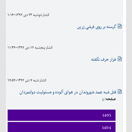
اجتماعی
انتشار:دوشنبه 23 دی 1392-1:16
مهرورزان
گرسنه بر روی فرشی زرین
کلینیک
حقوقی
انتشار:پنجشنبه 12 دی 1392-11:42
محیط زیست و گردشگری
هزار حرف نگفته
فرهنگی و هنری
اقتصادی
انتشار:شنبه 7 دی 1392-17:52
سیاسی
قتل شبه عمد شهروندان در هوای آلوده و مسئولیت دولتمردان
صفحه:
1
خانه
1405
فروردين
1404