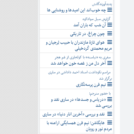
پدیدآورندگانش
چه خوب‌اند این امیدها و روشنایی ها
گزارشِ سیل سوادکوه
آن شب که باران آمد
چون چراغ، در تاریکی
هوای تازۀ مازندران با حبیب بُرجیان و
مریم محمدی کُردخیلی
سفری به «نیاسته» با کوله‌باری از غم هجر
آخر دل من ز غصه خون خواهد شد
مراسم نکوداشت استاد احمد داداشی در ساری
برگزار شد
نیم قرن پرسه‌نگاری
با حضور مترجم؛
«دریاس و جسدها» در ساری نقد و
بررسی شد
نقد و بررسی «آخرین انار دنیا» در ساری
هایگاشن؛ نیم قرن همسایگی ارامنه با
مردم نور و رویان