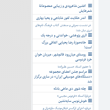
افشین شاهرودی و زیبایی معصومانۀ
شعرهایش
اندر حکایت لفور شاباجی و یحیا بهاری
در نشست معرفی و سنجش کتاب فرهنگ نام‌های
تبری بیان شد:
اثری پژوهشی، خواندنی و درجه یک
خانه‌موزۀ رضا یحیایی اتفاقی بزرگ
است!
روستای میان‌رود قائم‌شهر، میزبان خوانِ
خردِ فردوسی
با حضور استاد حسین علیزاده؛
مراسم جشن امضای مجموعه
«دستگاه‌های موسیقی ایران» در ساری برگزار
شد
چله شوی دی ماهی بادله
دربارۀ استاد «فردوس مجیبی»
خوش‌نویسِ سایه‌نشین
درباره اجرای ارکستر فیلارمونیک مازندران و