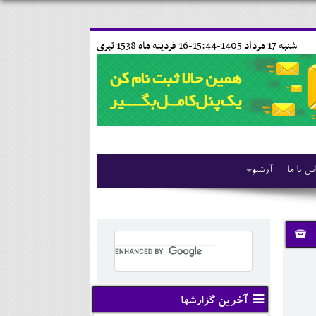
شنبه 17 مرداد 1405-15:44-
16 فردينه ماه 1538 تبری
س با ما
آرشیو
آخرین گزارشها