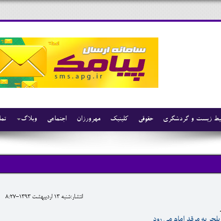
ط زیست و گردشگری
حقوقی
کلینیک
مهرورزان
اجتماعی
وبلاگ
تما
انتشار:شنبه 13 ارديبهشت 1393-8:27
یلچر به مرقد امام می رود