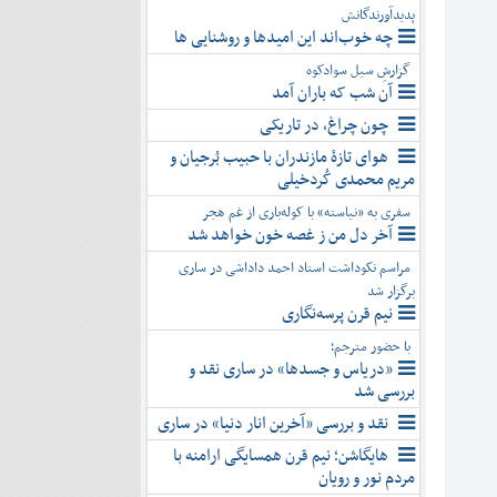
پدیدآورندگانش
چه خوب‌اند این امیدها و روشنایی ها
گزارشِ سیل سوادکوه
آن شب که باران آمد
چون چراغ، در تاریکی
هوای تازۀ مازندران با حبیب بُرجیان و
مریم محمدی کُردخیلی
سفری به «نیاسته» با کوله‌باری از غم هجر
آخر دل من ز غصه خون خواهد شد
مراسم نکوداشت استاد احمد داداشی در ساری
برگزار شد
نیم قرن پرسه‌نگاری
با حضور مترجم؛
«دریاس و جسدها» در ساری نقد و
بررسی شد
نقد و بررسی «آخرین انار دنیا» در ساری
هایگاشن؛ نیم قرن همسایگی ارامنه با
مردم نور و رویان