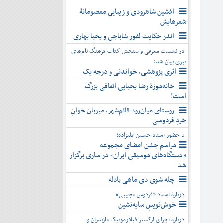
افشین شاهرودی و زیبایی معصومانۀ
شعرهایش
اندر حکایت لفور شاباجی و یحیا بهاری
در نشست معرفی و سنجش کتاب فرهنگ نام‌های
تبری بیان شد:
اثری پژوهشی، خواندنی و درجه یک
خانه‌موزۀ رضا یحیایی اتفاقی بزرگ
است!
روستای میان‌رود قائم‌شهر، میزبان خوانِ
خردِ فردوسی
با حضور استاد حسین علیزاده؛
مراسم جشن امضای مجموعه
«دستگاه‌های موسیقی ایران» در ساری برگزار
شد
چله شوی دی ماهی بادله
دربارۀ استاد «فردوس مجیبی»
خوش‌نویسِ سایه‌نشین
درباره اجرای ارکستر فیلارمونیک مازندران و