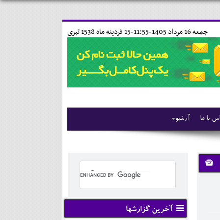
جمعه 16 مرداد 1405-11:55-
15 فردينه ماه 1538 تبری
س با ما
آرشیو
آخرین گزارشها