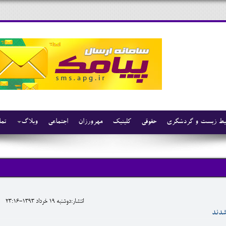
ط زیست و گردشگری
حقوقی
کلینیک
مهرورزان
اجتماعی
وبلاگ
تما
انتشار:دوشنبه 19 خرداد 1393-23:16
شدند