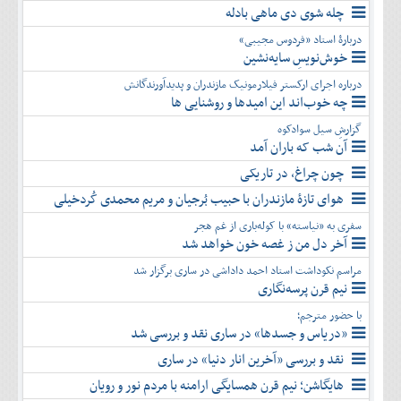
چله شوی دی ماهی بادله
دربارۀ استاد «فردوس مجیبی»
خوش‌نویسِ سایه‌نشین
درباره اجرای ارکستر فیلارمونیک مازندران و پدیدآورندگانش
چه خوب‌اند این امیدها و روشنایی ها
گزارشِ سیل سوادکوه
آن شب که باران آمد
چون چراغ، در تاریکی
هوای تازۀ مازندران با حبیب بُرجیان و مریم محمدی کُردخیلی
سفری به «نیاسته» با کوله‌باری از غم هجر
آخر دل من ز غصه خون خواهد شد
مراسم نکوداشت استاد احمد داداشی در ساری برگزار شد
نیم قرن پرسه‌نگاری
با حضور مترجم؛
«دریاس و جسدها» در ساری نقد و بررسی شد
نقد و بررسی «آخرین انار دنیا» در ساری
هایگاشن؛ نیم قرن همسایگی ارامنه با مردم نور و رویان