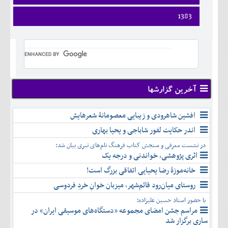
ارديبهشت
تير
شهريور
آبان
دی
اسفند
فروردين
1383
خرداد
مرداد
مهر
آذر
بهمن
ارديبهشت
تير
شهريور
آبان
دی
اسفند
فروردين
خرداد
مرداد
مهر
آذر
بهمن
ارديبهشت
تير
شهريور
آبان
دی
اسفند
خرداد
مرداد
مهر
آذر
بهمن
تير
شهريور
آبان
دی
اسفند
مرداد
مهر
آذر
بهمن
شهريور
آخرین گزارشها
آبان
دی
اسفند
مهر
آذر
بهمن
آبان
افشین شاهرودی و زیبایی معصومانۀ شعرهایش
دی
اسفند
آذر
بهمن
اندر حکایت لفور شاباجی و یحیا بهاری
دی
اسفند
در نشست معرفی و سنجش کتاب فرهنگ نام‌های تبری بیان شد:
بهمن
اثری پژوهشی، خواندنی و درجه یک
اسفند
خانه‌موزۀ رضا یحیایی اتفاقی بزرگ است!
روستای میان‌رود قائم‌شهر، میزبان خوانِ خردِ فردوسی
با حضور استاد حسین علیزاده؛
مراسم جشن امضای مجموعه «دستگاه‌های موسیقی ایران» در
ساری برگزار شد